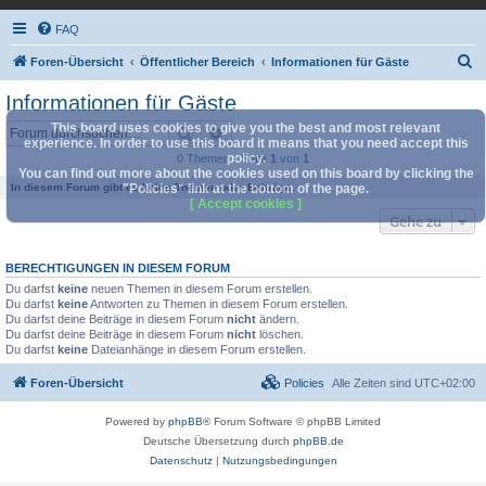
FAQ
S
Foren-Übersicht
Öffentlicher Bereich
Informationen für Gäste
u
Informationen für Gäste
c
This board uses cookies to give you the best and most relevant
Suche
Erweiterte Suche
h
experience. In order to use this board it means that you need accept this
policy.
0 Themen • Seite
1
von
1
e
You can find out more about the cookies used on this board by clicking the
In diesem Forum gibt es keine Themen oder Beiträge.
"Policies" link at the bottom of the page.
[ Accept cookies ]
Gehe zu
BERECHTIGUNGEN IN DIESEM FORUM
Du darfst
keine
neuen Themen in diesem Forum erstellen.
Du darfst
keine
Antworten zu Themen in diesem Forum erstellen.
Du darfst deine Beiträge in diesem Forum
nicht
ändern.
Du darfst deine Beiträge in diesem Forum
nicht
löschen.
Du darfst
keine
Dateianhänge in diesem Forum erstellen.
Foren-Übersicht
Policies
Alle Zeiten sind
UTC+02:00
Powered by
phpBB
® Forum Software © phpBB Limited
Deutsche Übersetzung durch
phpBB.de
Datenschutz
|
Nutzungsbedingungen