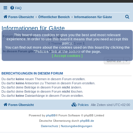
FAQ
S
Foren-Übersicht
Öffentlicher Bereich
Informationen für Gäste
u
Informationen für Gäste
c
This board uses cookies to give you the best and most relevant
Suche
Erweiterte Suche
h
experience. In order to use this board it means that you need accept this
policy.
0 Themen • Seite
1
von
1
e
You can find out more about the cookies used on this board by clicking the
In diesem Forum gibt es keine Themen oder Beiträge.
"Policies" link at the bottom of the page.
[ Accept cookies ]
Gehe zu
BERECHTIGUNGEN IN DIESEM FORUM
Du darfst
keine
neuen Themen in diesem Forum erstellen.
Du darfst
keine
Antworten zu Themen in diesem Forum erstellen.
Du darfst deine Beiträge in diesem Forum
nicht
ändern.
Du darfst deine Beiträge in diesem Forum
nicht
löschen.
Du darfst
keine
Dateianhänge in diesem Forum erstellen.
Foren-Übersicht
Policies
Alle Zeiten sind
UTC+02:00
Powered by
phpBB
® Forum Software © phpBB Limited
Deutsche Übersetzung durch
phpBB.de
Datenschutz
|
Nutzungsbedingungen