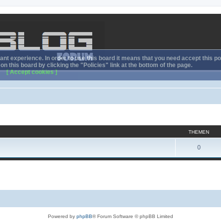
nt experience. In order to use this board it means that you need accept this pol
n this board by clicking the "Policies" link at the bottom of the page.
[ Accept cookies ]
THEMEN
0
Powered by
phpBB
® Forum Software © phpBB Limited