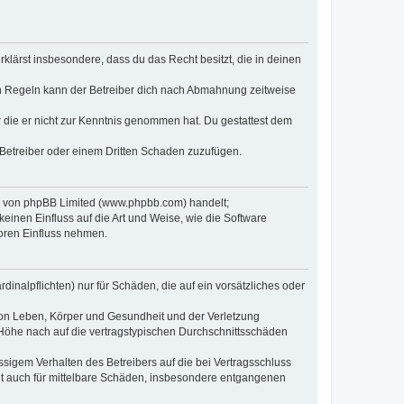
erklärst insbesondere, dass du das Recht besitzt, die in deinen
n Regeln kann der Betreiber dich nach Abmahnung zeitweise
er die er nicht zur Kenntnis genommen hat. Du gestattest dem
 Betreiber oder einem Dritten Schaden zuzufügen.
re von phpBB Limited (www.phpbb.com) handelt;
inen Einfluss auf die Art und Weise, wie die Software
oren Einfluss nehmen.
inalpflichten) nur für Schäden, die auf ein vorsätzliches oder
von Leben, Körper und Gesundheit und der Verletzung
r Höhe nach auf die vertragstypischen Durchschnittsschäden
sigem Verhalten des Betreibers auf die bei Vertragsschluss
lt auch für mittelbare Schäden, insbesondere entgangenen