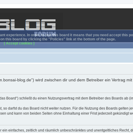
nt experience. In order to use this board it means that you need accept this pol
n this board by clicking the "Policies" link at the bottom of the page.
[ Accept cookies ]
rum.bonsai-blog.de“) wird zwischen dir und dem Betreiber ein Vertrag m
das Board“) schließt du einen Nutzungsvertrag mit dem Betreiber des Boards ab (im
 so darfst du das Board nicht weiter nutzen. Für die Nutzung des Boards gelten jew
sen und kann von beiden Seiten ohne Einhaltung einer Frist jederzeit gekündigt w
ber ein einfaches, zeitlich und räumlich unbeschränktes und unentgeltliches Recht