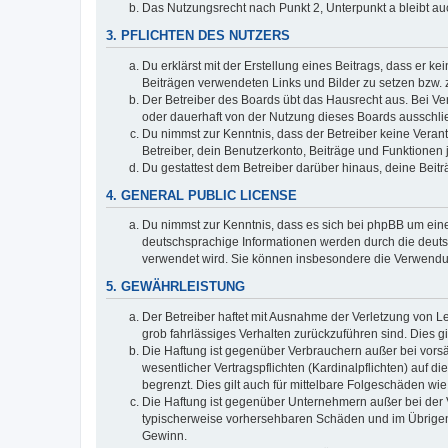
Das Nutzungsrecht nach Punkt 2, Unterpunkt a bleibt 
3. PFLICHTEN DES NUTZERS
Du erklärst mit der Erstellung eines Beitrags, dass er ke
Beiträgen verwendeten Links und Bilder zu setzen bzw.
Der Betreiber des Boards übt das Hausrecht aus. Bei V
oder dauerhaft von der Nutzung dieses Boards ausschlie
Du nimmst zur Kenntnis, dass der Betreiber keine Verantw
Betreiber, dein Benutzerkonto, Beiträge und Funktionen 
Du gestattest dem Betreiber darüber hinaus, deine Beit
4. GENERAL PUBLIC LICENSE
Du nimmst zur Kenntnis, dass es sich bei phpBB um eine
deutschsprachige Informationen werden durch die deuts
verwendet wird. Sie können insbesondere die Verwendun
5. GEWÄHRLEISTUNG
Der Betreiber haftet mit Ausnahme der Verletzung von Le
grob fahrlässiges Verhalten zurückzuführen sind. Dies 
Die Haftung ist gegenüber Verbrauchern außer bei vors
wesentlicher Vertragspflichten (Kardinalpflichten) auf
begrenzt. Dies gilt auch für mittelbare Folgeschäden 
Die Haftung ist gegenüber Unternehmern außer bei der V
typischerweise vorhersehbaren Schäden und im Übrigen 
Gewinn.