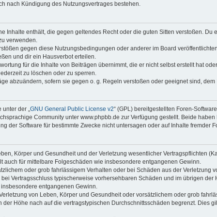
auch nach Kündigung des Nutzungsvertrages bestehen.
ine Inhalte enthält, die gegen geltendes Recht oder die guten Sitten verstoßen. Du 
 zu verwenden.
erstößen gegen diese Nutzungsbedingungen oder anderer im Board veröffentlichte
ßen und dir ein Hausverbot erteilen.
ortung für die Inhalte von Beiträgen übernimmt, die er nicht selbst erstellt hat od
jederzeit zu löschen oder zu sperren.
räge abzuändern, sofern sie gegen o. g. Regeln verstoßen oder geeignet sind, dem
 unter der „
GNU General Public License v2
“ (GPL) bereitgestellten Foren-Softwa
chsprachige Community unter www.phpbb.de zur Verfügung gestellt. Beide haben ke
g der Software für bestimmte Zwecke nicht untersagen oder auf Inhalte fremder F
ben, Körper und Gesundheit und der Verletzung wesentlicher Vertragspflichten (Kard
gilt auch für mittelbare Folgeschäden wie insbesondere entgangenen Gewinn.
ätzlichem oder grob fahrlässigem Verhalten oder bei Schäden aus der Verletzung 
 die bei Vertragsschluss typischerweise vorhersehbaren Schäden und im übrigen de
wie insbesondere entgangenen Gewinn.
erletzung von Leben, Körper und Gesundheit oder vorsätzlichem oder grob fahrläs
der Höhe nach auf die vertragstypischen Durchschnittsschäden begrenzt. Dies gi