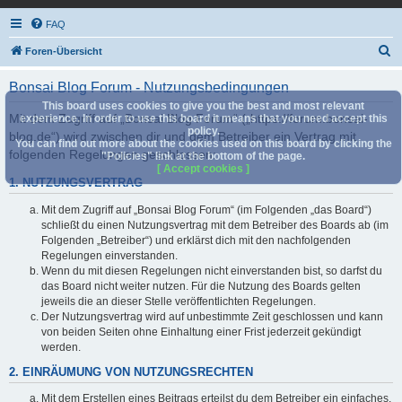
FAQ
S
Foren-Übersicht
u
Bonsai Blog Forum - Nutzungsbedingungen
c
This board uses cookies to give you the best and most relevant
h
Mit dem Zugriff auf „Bonsai Blog Forum“ („https://forum.bonsai-
experience. In order to use this board it means that you need accept this
policy.
blog.de“) wird zwischen dir und dem Betreiber ein Vertrag mit
e
You can find out more about the cookies used on this board by clicking the
folgenden Regelungen geschlossen:
"Policies" link at the bottom of the page.
[ Accept cookies ]
1. NUTZUNGSVERTRAG
Mit dem Zugriff auf „Bonsai Blog Forum“ (im Folgenden „das Board“)
schließt du einen Nutzungsvertrag mit dem Betreiber des Boards ab (im
Folgenden „Betreiber“) und erklärst dich mit den nachfolgenden
Regelungen einverstanden.
Wenn du mit diesen Regelungen nicht einverstanden bist, so darfst du
das Board nicht weiter nutzen. Für die Nutzung des Boards gelten
jeweils die an dieser Stelle veröffentlichten Regelungen.
Der Nutzungsvertrag wird auf unbestimmte Zeit geschlossen und kann
von beiden Seiten ohne Einhaltung einer Frist jederzeit gekündigt
werden.
2. EINRÄUMUNG VON NUTZUNGSRECHTEN
Mit dem Erstellen eines Beitrags erteilst du dem Betreiber ein einfaches,