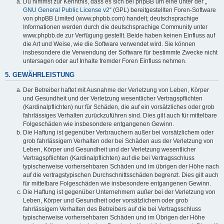
Du nimmst zur Kenntnis, dass es sich bei phpBB um eine unter der „
GNU General Public License v2
“ (GPL) bereitgestellten Foren-Software
von phpBB Limited (www.phpbb.com) handelt; deutschsprachige
Informationen werden durch die deutschsprachige Community unter
www.phpbb.de zur Verfügung gestellt. Beide haben keinen Einfluss auf
die Art und Weise, wie die Software verwendet wird. Sie können
insbesondere die Verwendung der Software für bestimmte Zwecke nicht
untersagen oder auf Inhalte fremder Foren Einfluss nehmen.
5. GEWÄHRLEISTUNG
Der Betreiber haftet mit Ausnahme der Verletzung von Leben, Körper
und Gesundheit und der Verletzung wesentlicher Vertragspflichten
(Kardinalpflichten) nur für Schäden, die auf ein vorsätzliches oder grob
fahrlässiges Verhalten zurückzuführen sind. Dies gilt auch für mittelbare
Folgeschäden wie insbesondere entgangenen Gewinn.
Die Haftung ist gegenüber Verbrauchern außer bei vorsätzlichem oder
grob fahrlässigem Verhalten oder bei Schäden aus der Verletzung von
Leben, Körper und Gesundheit und der Verletzung wesentlicher
Vertragspflichten (Kardinalpflichten) auf die bei Vertragsschluss
typischerweise vorhersehbaren Schäden und im übrigen der Höhe nach
auf die vertragstypischen Durchschnittsschäden begrenzt. Dies gilt auch
für mittelbare Folgeschäden wie insbesondere entgangenen Gewinn.
Die Haftung ist gegenüber Unternehmern außer bei der Verletzung von
Leben, Körper und Gesundheit oder vorsätzlichem oder grob
fahrlässigem Verhalten des Betreibers auf die bei Vertragsschluss
typischerweise vorhersehbaren Schäden und im Übrigen der Höhe