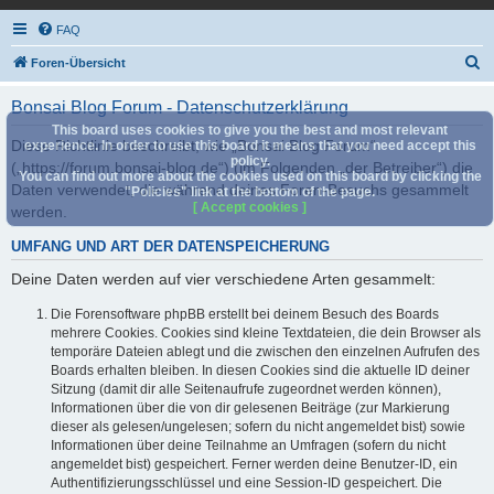
FAQ
S
Foren-Übersicht
u
Bonsai Blog Forum - Datenschutzerklärung
c
This board uses cookies to give you the best and most relevant
h
Diese Richtlinie beschreibt, wie „Bonsai Blog Forum“
experience. In order to use this board it means that you need accept this
policy.
(„https://forum.bonsai-blog.de“) (im Folgenden „der Betreiber“) die
e
You can find out more about the cookies used on this board by clicking the
Daten verwendet, die während deines Foren-Besuchs gesammelt
"Policies" link at the bottom of the page.
[ Accept cookies ]
werden.
UMFANG UND ART DER DATENSPEICHERUNG
Deine Daten werden auf vier verschiedene Arten gesammelt:
Die Forensoftware phpBB erstellt bei deinem Besuch des Boards
mehrere Cookies. Cookies sind kleine Textdateien, die dein Browser als
temporäre Dateien ablegt und die zwischen den einzelnen Aufrufen des
Boards erhalten bleiben. In diesen Cookies sind die aktuelle ID deiner
Sitzung (damit dir alle Seitenaufrufe zugeordnet werden können),
Informationen über die von dir gelesenen Beiträge (zur Markierung
dieser als gelesen/ungelesen; sofern du nicht angemeldet bist) sowie
Informationen über deine Teilnahme an Umfragen (sofern du nicht
angemeldet bist) gespeichert. Ferner werden deine Benutzer-ID, ein
Authentifizierungsschlüssel und eine Session-ID gespeichert. Die