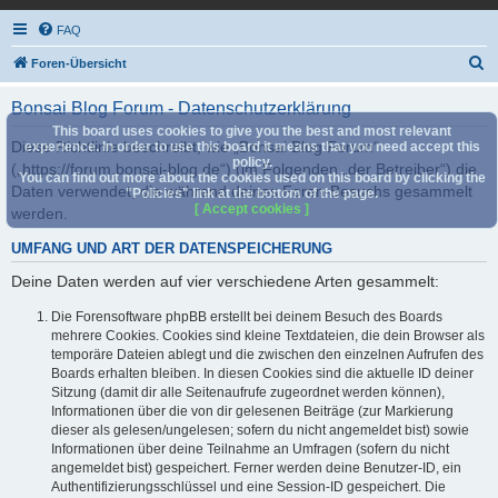
FAQ
S
Foren-Übersicht
u
Bonsai Blog Forum - Datenschutzerklärung
c
This board uses cookies to give you the best and most relevant
h
Diese Richtlinie beschreibt, wie „Bonsai Blog Forum“
experience. In order to use this board it means that you need accept this
policy.
(„https://forum.bonsai-blog.de“) (im Folgenden „der Betreiber“) die
e
You can find out more about the cookies used on this board by clicking the
Daten verwendet, die während deines Foren-Besuchs gesammelt
"Policies" link at the bottom of the page.
[ Accept cookies ]
werden.
UMFANG UND ART DER DATENSPEICHERUNG
Deine Daten werden auf vier verschiedene Arten gesammelt:
Die Forensoftware phpBB erstellt bei deinem Besuch des Boards
mehrere Cookies. Cookies sind kleine Textdateien, die dein Browser als
temporäre Dateien ablegt und die zwischen den einzelnen Aufrufen des
Boards erhalten bleiben. In diesen Cookies sind die aktuelle ID deiner
Sitzung (damit dir alle Seitenaufrufe zugeordnet werden können),
Informationen über die von dir gelesenen Beiträge (zur Markierung
dieser als gelesen/ungelesen; sofern du nicht angemeldet bist) sowie
Informationen über deine Teilnahme an Umfragen (sofern du nicht
angemeldet bist) gespeichert. Ferner werden deine Benutzer-ID, ein
Authentifizierungsschlüssel und eine Session-ID gespeichert. Die