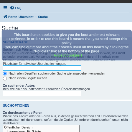
FAQ
Foren-Übersicht
Suche
Suche
This board uses cookies to give you the best and most relevant
experience. In order to use this board it means that you need accept this
SUCHANFRAGE
policy.
You can find out more about the cookies used on this board by clicking the
Suche nach Wörtern:
"Policies" link at the bottom of the page.
Setze ein
+
vor ein Wort, das gefunden werden muss und ein
-
vor ein Wort, das nicht
[ Accept cookies ]
gefunden werden darf. Verwende mehrere Wörter getrennt durch
|
innerhalb einer
Klammer, wenn nur eines der Wörter gefunden werden muss. Benutze ein * als
Platzhalter für teilweise Übereinstimmungen.
Nach allen Begriffen suchen oder Suche wie angegeben verwenden
Nach einem Begriff suchen
Zu suchender Autor:
Benutze ein * als Platzhalter für teilweise Übereinstimmungen.
SUCHOPTIONEN
Zu durchsuchende Foren:
Wähle das Forum oder die Foren aus, in denen gesucht werden soll. Unterforen werden
automatisch mit durchsucht, sofern du die Option „Unterforen durchsuchen“ unten nicht
deaktivierst.