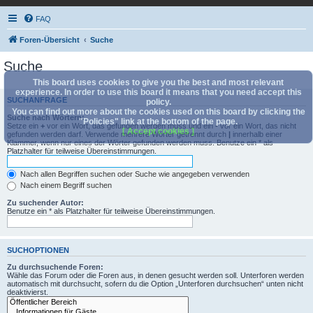
FAQ
Foren-Übersicht
Suche
Suche
This board uses cookies to give you the best and most relevant
experience. In order to use this board it means that you need accept this
SUCHANFRAGE
policy.
You can find out more about the cookies used on this board by clicking the
Suche nach Wörtern:
"Policies" link at the bottom of the page.
Setze ein
+
vor ein Wort, das gefunden werden muss und ein
-
vor ein Wort, das nicht
[ Accept cookies ]
gefunden werden darf. Verwende mehrere Wörter getrennt durch
|
innerhalb einer
Klammer, wenn nur eines der Wörter gefunden werden muss. Benutze ein * als
Platzhalter für teilweise Übereinstimmungen.
Nach allen Begriffen suchen oder Suche wie angegeben verwenden
Nach einem Begriff suchen
Zu suchender Autor:
Benutze ein * als Platzhalter für teilweise Übereinstimmungen.
SUCHOPTIONEN
Zu durchsuchende Foren:
Wähle das Forum oder die Foren aus, in denen gesucht werden soll. Unterforen werden
automatisch mit durchsucht, sofern du die Option „Unterforen durchsuchen“ unten nicht
deaktivierst.