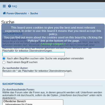
FAQ
Foren-Übersicht
Suche
Suche
This board uses cookies to give you the best and most relevant
experience. In order to use this board it means that you need accept this
SUCHANFRAGE
policy.
You can find out more about the cookies used on this board by clicking the
Suche nach Wörtern:
"Policies" link at the bottom of the page.
Setze ein
+
vor ein Wort, das gefunden werden muss und ein
-
vor ein Wort, das nicht
[ Accept cookies ]
gefunden werden darf. Verwende mehrere Wörter getrennt durch
|
innerhalb einer
Klammer, wenn nur eines der Wörter gefunden werden muss. Benutze ein * als
Platzhalter für teilweise Übereinstimmungen.
Nach allen Begriffen suchen oder Suche wie angegeben verwenden
Nach einem Begriff suchen
Zu suchender Autor:
Benutze ein * als Platzhalter für teilweise Übereinstimmungen.
SUCHOPTIONEN
Zu durchsuchende Foren:
Wähle das Forum oder die Foren aus, in denen gesucht werden soll. Unterforen werden
automatisch mit durchsucht, sofern du die Option „Unterforen durchsuchen“ unten nicht
deaktivierst.