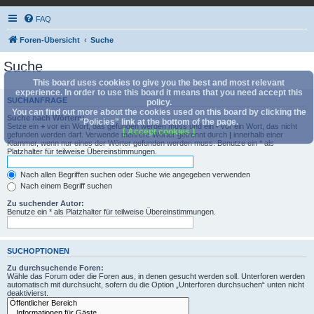
FAQ
Foren-Übersicht
Suche
Suche
This board uses cookies to give you the best and most relevant
experience. In order to use this board it means that you need accept this
SUCHANFRAGE
policy.
You can find out more about the cookies used on this board by clicking the
Suche nach Wörtern:
"Policies" link at the bottom of the page.
Setze ein
+
vor ein Wort, das gefunden werden muss und ein
-
vor ein Wort, das nicht
[ Accept cookies ]
gefunden werden darf. Verwende mehrere Wörter getrennt durch
|
innerhalb einer
Klammer, wenn nur eines der Wörter gefunden werden muss. Benutze ein * als
Platzhalter für teilweise Übereinstimmungen.
Nach allen Begriffen suchen oder Suche wie angegeben verwenden
Nach einem Begriff suchen
Zu suchender Autor:
Benutze ein * als Platzhalter für teilweise Übereinstimmungen.
SUCHOPTIONEN
Zu durchsuchende Foren:
Wähle das Forum oder die Foren aus, in denen gesucht werden soll. Unterforen werden
automatisch mit durchsucht, sofern du die Option „Unterforen durchsuchen“ unten nicht
deaktivierst.