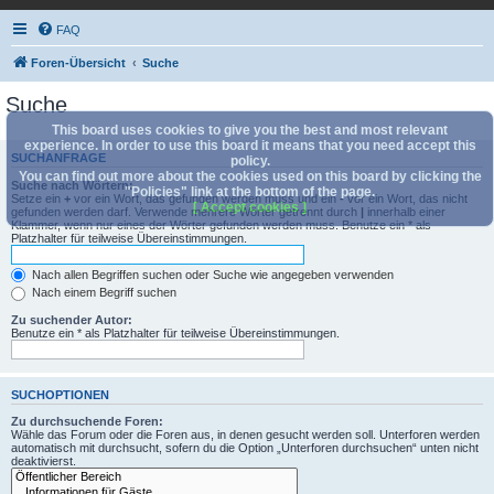
FAQ
Foren-Übersicht
Suche
Suche
This board uses cookies to give you the best and most relevant
experience. In order to use this board it means that you need accept this
SUCHANFRAGE
policy.
You can find out more about the cookies used on this board by clicking the
Suche nach Wörtern:
"Policies" link at the bottom of the page.
Setze ein
+
vor ein Wort, das gefunden werden muss und ein
-
vor ein Wort, das nicht
[ Accept cookies ]
gefunden werden darf. Verwende mehrere Wörter getrennt durch
|
innerhalb einer
Klammer, wenn nur eines der Wörter gefunden werden muss. Benutze ein * als
Platzhalter für teilweise Übereinstimmungen.
Nach allen Begriffen suchen oder Suche wie angegeben verwenden
Nach einem Begriff suchen
Zu suchender Autor:
Benutze ein * als Platzhalter für teilweise Übereinstimmungen.
SUCHOPTIONEN
Zu durchsuchende Foren:
Wähle das Forum oder die Foren aus, in denen gesucht werden soll. Unterforen werden
automatisch mit durchsucht, sofern du die Option „Unterforen durchsuchen“ unten nicht
deaktivierst.