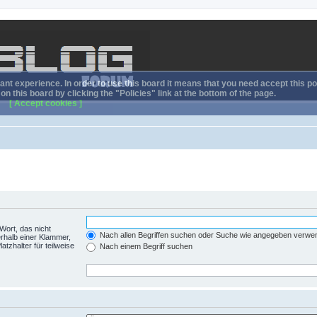
nt experience. In order to use this board it means that you need accept this pol
n this board by clicking the "Policies" link at the bottom of the page.
[ Accept cookies ]
Wort, das nicht
Nach allen Begriffen suchen oder Suche wie angegeben verwe
rhalb einer Klammer,
tzhalter für teilweise
Nach einem Begriff suchen