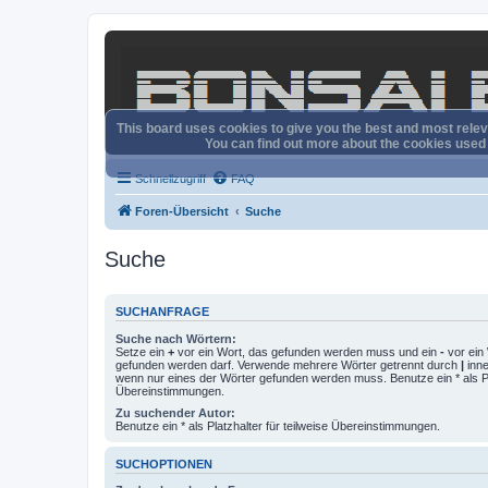
This board uses cookies to give you the best and most releva
You can find out more about the cookies used o
Schnellzugriff
FAQ
Foren-Übersicht
Suche
Suche
SUCHANFRAGE
Suche nach Wörtern:
Setze ein
+
vor ein Wort, das gefunden werden muss und ein
-
vor ein 
gefunden werden darf. Verwende mehrere Wörter getrennt durch
|
inne
wenn nur eines der Wörter gefunden werden muss. Benutze ein * als Pla
Übereinstimmungen.
Zu suchender Autor:
Benutze ein * als Platzhalter für teilweise Übereinstimmungen.
SUCHOPTIONEN