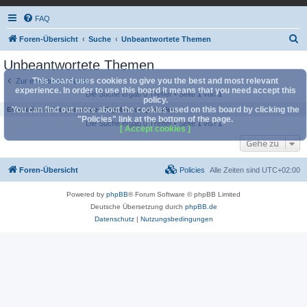
FAQ
S
Foren-Übersicht
Suche
Unbeantwortete Themen
u
Unbeantwortete Themen
c
This board uses cookies to give you the best and most relevant
Zur erweiterten Suche
h
experience. In order to use this board it means that you need accept this
Die Suche ergab 0 Treffer • Seite
1
von
1
policy.
e
You can find out more about the cookies used on this board by clicking the
Es wurden keine passenden Ergebnisse gefunden.
"Policies" link at the bottom of the page.
Die Suche ergab 0 Treffer • Seite
1
von
1
[ Accept cookies ]
Gehe zu
Foren-Übersicht
Policies
Alle Zeiten sind
UTC+02:00
Powered by
phpBB
® Forum Software © phpBB Limited
Deutsche Übersetzung durch
phpBB.de
Datenschutz
|
Nutzungsbedingungen