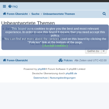
FAQ
S
Foren-Übersicht
Suche
Unbeantwortete Themen
u
Unbeantwortete Themen
c
This board uses cookies to give you the best and most relevant
Zur erweiterten Suche
h
experience. In order to use this board it means that you need accept this
Die Suche ergab 0 Treffer • Seite
1
von
1
policy.
e
You can find out more about the cookies used on this board by clicking the
Es wurden keine passenden Ergebnisse gefunden.
"Policies" link at the bottom of the page.
Die Suche ergab 0 Treffer • Seite
1
von
1
[ Accept cookies ]
Gehe zu
Foren-Übersicht
Policies
Alle Zeiten sind
UTC+02:00
Powered by
phpBB
® Forum Software © phpBB Limited
Deutsche Übersetzung durch
phpBB.de
Datenschutz
|
Nutzungsbedingungen