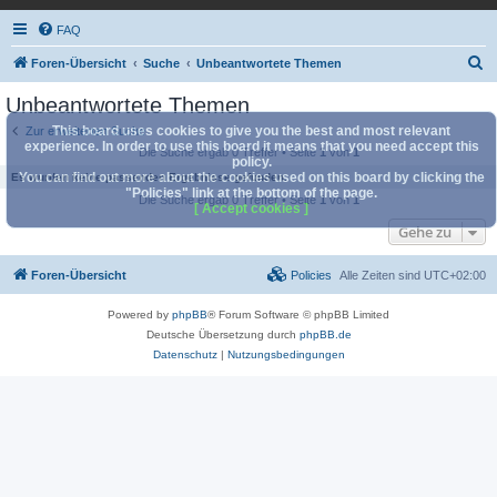
FAQ
S
Foren-Übersicht
Suche
Unbeantwortete Themen
u
Unbeantwortete Themen
c
This board uses cookies to give you the best and most relevant
Zur erweiterten Suche
h
experience. In order to use this board it means that you need accept this
Die Suche ergab 0 Treffer • Seite
1
von
1
policy.
e
You can find out more about the cookies used on this board by clicking the
Es wurden keine passenden Ergebnisse gefunden.
"Policies" link at the bottom of the page.
Die Suche ergab 0 Treffer • Seite
1
von
1
[ Accept cookies ]
Gehe zu
Foren-Übersicht
Policies
Alle Zeiten sind
UTC+02:00
Powered by
phpBB
® Forum Software © phpBB Limited
Deutsche Übersetzung durch
phpBB.de
Datenschutz
|
Nutzungsbedingungen