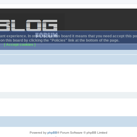
nt experience. In order to use this board it means that you need accept this pol
n this board by clicking the "Policies" link at the bottom of the page.
[ Accept cookies ]
Powered by
phpBB
® Forum Software © phpBB Limited