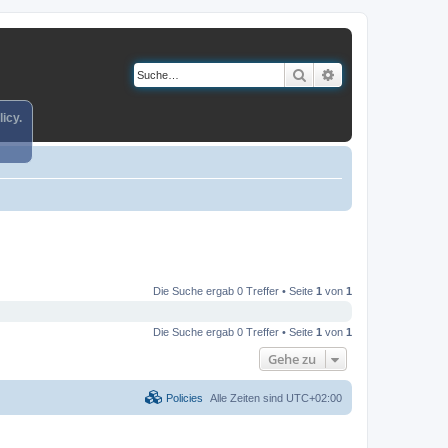
Suche
Erweiterte Suche
icy.
Die Suche ergab 0 Treffer • Seite
1
von
1
Die Suche ergab 0 Treffer • Seite
1
von
1
Gehe zu
Policies
Alle Zeiten sind
UTC+02:00