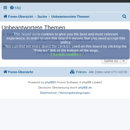
FAQ
S
Foren-Übersicht
Suche
Unbeantwortete Themen
u
Unbeantwortete Themen
c
This board uses cookies to give you the best and most relevant
Zur erweiterten Suche
h
experience. In order to use this board it means that you need accept this
Die Suche ergab 0 Treffer • Seite
1
von
1
policy.
e
You can find out more about the cookies used on this board by clicking the
Es wurden keine passenden Ergebnisse gefunden.
"Policies" link at the bottom of the page.
Die Suche ergab 0 Treffer • Seite
1
von
1
[ Accept cookies ]
Gehe zu
Foren-Übersicht
Policies
Alle Zeiten sind
UTC+02:00
Powered by
phpBB
® Forum Software © phpBB Limited
Deutsche Übersetzung durch
phpBB.de
Datenschutz
|
Nutzungsbedingungen