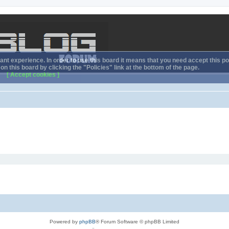
nt experience. In order to use this board it means that you need accept this pol
n this board by clicking the "Policies" link at the bottom of the page.
[ Accept cookies ]
Powered by
phpBB
® Forum Software © phpBB Limited