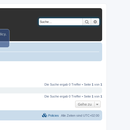
Suche
Erweiterte Suche
icy.
Die Suche ergab 0 Treffer • Seite
1
von
1
Die Suche ergab 0 Treffer • Seite
1
von
1
Gehe zu
Policies
Alle Zeiten sind
UTC+02:00