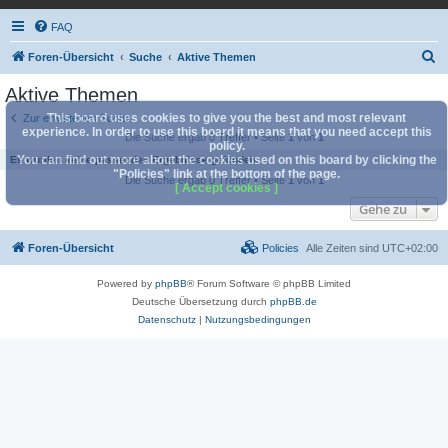
FAQ
S
Foren-Übersicht
Suche
Aktive Themen
u
Aktive Themen
c
This board uses cookies to give you the best and most relevant
Zur erweiterten Suche
h
experience. In order to use this board it means that you need accept this
Die Suche ergab 0 Treffer • Seite
1
von
1
policy.
e
You can find out more about the cookies used on this board by clicking the
Es wurden keine passenden Ergebnisse gefunden.
"Policies" link at the bottom of the page.
Die Suche ergab 0 Treffer • Seite
1
von
1
[ Accept cookies ]
Gehe zu
Foren-Übersicht
Policies
Alle Zeiten sind
UTC+02:00
Powered by
phpBB
® Forum Software © phpBB Limited
Deutsche Übersetzung durch
phpBB.de
Datenschutz
|
Nutzungsbedingungen