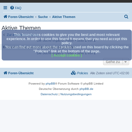
FAQ
S
Foren-Übersicht
Suche
Aktive Themen
u
Aktive Themen
c
This board uses cookies to give you the best and most relevant
Zur erweiterten Suche
h
experience. In order to use this board it means that you need accept this
Die Suche ergab 0 Treffer • Seite
1
von
1
policy.
e
You can find out more about the cookies used on this board by clicking the
Es wurden keine passenden Ergebnisse gefunden.
"Policies" link at the bottom of the page.
Die Suche ergab 0 Treffer • Seite
1
von
1
[ Accept cookies ]
Gehe zu
Foren-Übersicht
Policies
Alle Zeiten sind
UTC+02:00
Powered by
phpBB
® Forum Software © phpBB Limited
Deutsche Übersetzung durch
phpBB.de
Datenschutz
|
Nutzungsbedingungen