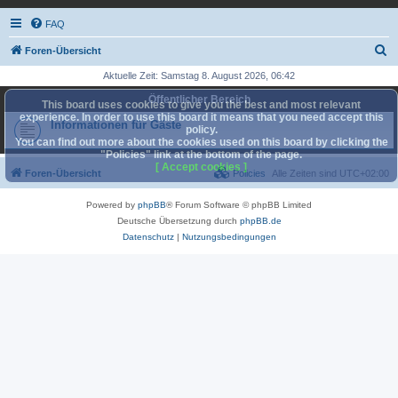
FAQ
S
Foren-Übersicht
u
Aktuelle Zeit: Samstag 8. August 2026, 06:42
c
Öffentlicher Bereich
This board uses cookies to give you the best and most relevant
h
experience. In order to use this board it means that you need accept this
Informationen für Gäste
policy.
e
You can find out more about the cookies used on this board by clicking the
"Policies" link at the bottom of the page.
[ Accept cookies ]
Foren-Übersicht
Policies
Alle Zeiten sind
UTC+02:00
Powered by
phpBB
® Forum Software © phpBB Limited
Deutsche Übersetzung durch
phpBB.de
Datenschutz
|
Nutzungsbedingungen