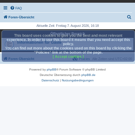
FAQ
S
Foren-Übersicht
u
Aktuelle Zeit: Freitag 7. August 2026, 16:18
c
Öffentlicher Bereich
This board uses cookies to give you the best and most relevant
h
experience. In order to use this board it means that you need accept this
Informationen für Gäste
policy.
e
You can find out more about the cookies used on this board by clicking the
"Policies" link at the bottom of the page.
[ Accept cookies ]
Foren-Übersicht
Policies
Alle Zeiten sind
UTC+02:00
Powered by
phpBB
® Forum Software © phpBB Limited
Deutsche Übersetzung durch
phpBB.de
Datenschutz
|
Nutzungsbedingungen