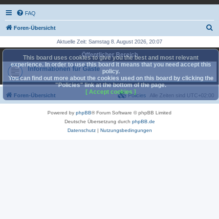
FAQ
S
Foren-Übersicht
u
Aktuelle Zeit: Samstag 8. August 2026, 20:07
c
Öffentlicher Bereich
This board uses cookies to give you the best and most relevant
h
experience. In order to use this board it means that you need accept this
Informationen für Gäste
policy.
e
You can find out more about the cookies used on this board by clicking the
"Policies" link at the bottom of the page.
[ Accept cookies ]
Foren-Übersicht
Policies
Alle Zeiten sind
UTC+02:00
Powered by
phpBB
® Forum Software © phpBB Limited
Deutsche Übersetzung durch
phpBB.de
Datenschutz
|
Nutzungsbedingungen