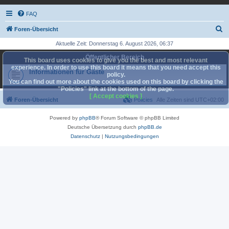
FAQ
S
Foren-Übersicht
u
Aktuelle Zeit: Donnerstag 6. August 2026, 06:37
c
Öffentlicher Bereich
This board uses cookies to give you the best and most relevant
h
experience. In order to use this board it means that you need accept this
Informationen für Gäste
policy.
e
You can find out more about the cookies used on this board by clicking the
"Policies" link at the bottom of the page.
[ Accept cookies ]
Foren-Übersicht
Policies
Alle Zeiten sind
UTC+02:00
Powered by
phpBB
® Forum Software © phpBB Limited
Deutsche Übersetzung durch
phpBB.de
Datenschutz
|
Nutzungsbedingungen