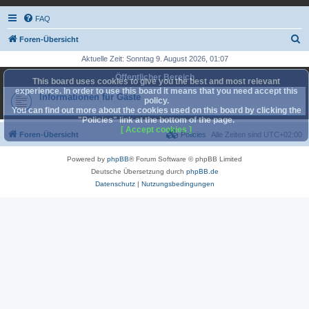
FAQ
S
Foren-Übersicht
u
Aktuelle Zeit: Sonntag 9. August 2026, 01:07
c
Öffentlicher Bereich
This board uses cookies to give you the best and most relevant
h
experience. In order to use this board it means that you need accept this
Informationen für Gäste
policy.
e
You can find out more about the cookies used on this board by clicking the
"Policies" link at the bottom of the page.
[ Accept cookies ]
Foren-Übersicht
Policies
Alle Zeiten sind
UTC+02:00
Powered by
phpBB
® Forum Software © phpBB Limited
Deutsche Übersetzung durch
phpBB.de
Datenschutz
|
Nutzungsbedingungen