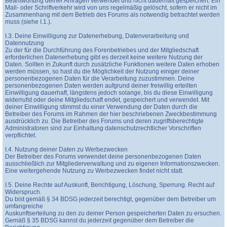
Beantwortung deiner Anfragen verwendet und nicht dauerhaft gespeichert. Ein
Mail- oder Schriftverkehr wird von uns regelmäßig gelöscht, sofern er nicht im
Zusammenhang mit dem Betrieb des Forums als notwendig betrachtet werden
muss (siehe I.1.).
I.3. Deine Einwilligung zur Datenerhebung, Datenverarbeitung und
Datennutzung
Zu der für die Durchführung des Forenbetriebes und der Mitgliedschaft
erforderlichen Datenerhebung gibt es derzeit keine weitere Nutzung der
Daten. Sollten in Zukunft durch zusätzliche Funktionen weitere Daten erhoben
werden müssen, so hast du die Möglichkeit der Nutzung einiger deiner
personenbezogenen Daten für die Verarbeitung zuzustimmen. Deine
personenbezogenen Daten werden aufgrund deiner freiwillig erteilten
Einwilligung dauerhaft, längstens jedoch solange, bis du diese Einwilligung
widerrufst oder deine Mitgliedschaft endet, gespeichert und verwendet. Mit
deiner Einwilligung stimmst du einer Verwendung der Daten durch die
Betreiber des Forums im Rahmen der hier beschriebenen Zweckbestimmung
ausdrücklich zu. Die Betreiber des Forums und deren zugriffsberechtigte
Administratoren sind zur Einhaltung datenschutzrechtlicher Vorschriften
verpflichtet.
I.4. Nutzung deiner Daten zu Werbezwecken
Der Betreiber des Forums verwendet deine personenbezogenen Daten
ausschließlich zur Mitgliederverwaltung und zu eigenen Informationszwecken.
Eine weitergehende Nutzung zu Werbezwecken findet nicht statt.
I.5. Deine Rechte auf Auskunft, Berichtigung, Löschung, Sperrung. Recht auf
Widerspruch.
Du bist gemäß § 34 BDSG jederzeit berechtigt, gegenüber dem Betreiber um
umfangreiche
Auskunftserteilung zu den zu deiner Person gespeicherten Daten zu ersuchen.
Gemäß § 35 BDSG kannst du jederzeit gegenüber dem Betreiber die