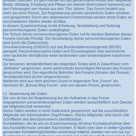
privaten Zwecken. Es geht hierbei um das gemeinsame Hobby aller Mitglieder:
Besitz, Wartung, Erhaltung und Pflege von kleinen Motorrädern basierend auf
den Fahrzeugen von Honda aus den 70er Jahren. Das Forum besteht aus
mehr als einer Person. Zur Registrierung werden persönliche Daten erhoben
und gespeichert. Durch den allgemeinen Forenbetrieb werden diese Daten an
verschiedenen Stellen wieder sichtbar.
In diesem Zusammenhang ist die Erhebung, Verarbeitung und Nutzung
personenbezogener Daten unabdingbar.
Der Schutz deiner personenbezogenen Daten hat für die/den Betreiber dieses
Forums höchste Priorität. Die Verarbeitung deiner personenbezogenen Daten
wird durch die Datenschutz-
Grundverordnung (DSGVO) und das Bundesdatenschutzgesetz (BDSG)
geregelt. Personenbezogene Daten sind Einzelangaben über persönliche
oder sachliche Verhältnisse einer bestimmten oder bestimmbaren natürlichen
Person.
Zur besseren Verständlichkeit des folgenden Textes wird in Zukunft kurz vom
„Betreiber“ gesprochen, wenn administrativ berechtigen Personen des Forums
gesprochen wird. Der eigentliche Betreiber des Forums (Inhaber der Domain;
Verantwortlicher) ist hier eingeschlossen.
Weiterhin wird aus dem gleichen Grund in folgendem Text „Forum“ als
Synonym für „Bonsai Blog Forum“, also von diesem Forum, gesprochen.
I.2. Verwendung der Daten
Die von dir bei der Registrierung bei der Aufnahme in das Forum
angegebenen personenbezogenen Daten werden ausschließlich zum Zwecke
der Mitgliedschaft verwendet.
Deine Daten werden in einer Datenbank gespeichert, auf die ausschließlich
Mitglieder der Administration Zugriff haben. Solche Mitglieder sind durch rote
Schriftfarbe des Benutzernamens identifizierbar.
Kontaktdaten, die du uns im Zusammenhang mit einer Kontaktaufnahme über
das Kontaktformular, privaten Nachrichten, E-Mails oder über in dritten Quellen
genannten Kontaktmöglichkeiten unverlangt mitteilst, werden von uns nur zur