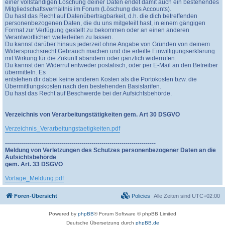
einer vollständigen Löschung deiner Daten endet damit auch ein bestehendes
Mitgliedschaftsverhältnis im Forum (Löschung des Accounts).
Du hast das Recht auf Datenübertragbarkeit, d.h. die dich betreffenden
personenbezogenen Daten, die du uns mitgeteilt hast, in einem gängigen
Format zur Verfügung gestellt zu bekommen oder an einen anderen
Verantwortlichen weiterleiten zu lassen.
Du kannst darüber hinaus jederzeit ohne Angabe von Gründen von deinem
Widerspruchsrecht Gebrauch machen und die erteilte Einwilligungserklärung
mit Wirkung für die Zukunft abändern oder gänzlich widerrufen.
Du kannst den Widerruf entweder postalisch, oder per E-Mail an den Betreiber
übermitteln. Es
entstehen dir dabei keine anderen Kosten als die Portokosten bzw. die
Übermittlungskosten nach den bestehenden Basistarifen.
Du hast das Recht auf Beschwerde bei der Aufsichtsbehörde.
Verzeichnis von Verarbeitungstätigkeiten gem. Art 30 DSGVO
Verzeichnis_Verarbeitungstaetigkeiten.pdf
---------------------------------------------------------------------------
Meldung von Verletzungen des Schutzes personenbezogener Daten an die
Aufsichtsbehörde
gem. Art. 33 DSGVO
Vorlage_Meldung.pdf
Foren-Übersicht
Policies
Alle Zeiten sind
UTC+02:00
Powered by
phpBB
® Forum Software © phpBB Limited
Deutsche Übersetzung durch
phpBB.de