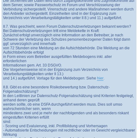
Die Sicherheit der Daten wird durch Zugangskontrolle und Zugriffskontrolle auf
dem Server, sowie Passwortschutz im Forum und Verschlüsselung der
Verbindung sichergestellt. Virenschutz und andere Maßnahmen werden durch
den Anbieter sichergestellt. Einzelheiten sind in der Ergänzung zum
Verzeichnis von Verarbeitungstätigkeiten unter II 8.) und 11.) aufgeführt.
II.7. Was geschieht, wenn Forum Datenschutzverletzungen bekannt werden?
Bei Datenschutzverletzungen tritt eine Meldekette in Kraft:
Zunächst erfolgt unverzüglich eine Information an den Betreiber, je nach
Schwere der Verletzung des Schutzes personenbezogener Daten folgt dann
ggf. unverzüglich und innerhalb
von 72 Stunden eine Meldung an die Aufsichtsbehörde. Die Meldung an die
Aufsichtsbehörde erfolgt
in Form eines vom Betreiber ausgefüllten Meldebogens inkl. aller
erforderlichen
Informationen gem. Art. 33 DSGVO.
Die Vorgehensweise ist in der Ergänzung zum Verzeichnis von
Verarbeitungstätigkeiten unter II 13.)
und 14.) aufgeführt. Vorlage für den Meldebogen: Siehe
hier
.
II.8. Gibt es eine besondere Risikobewertung bzw. Datenschutz-
Folgenabschätzung?
In den Leitlinien zur Datenschutz-Folgenabschätzung sind Kriterien festgelegt,
anhand deren geprüft
werden sollte, ob eine DSFA durchgeführt werden muss. Dies soll umso
wahrscheinlicher sein, wenn
mindestens zwei und je mehr der nachfolgenden und als besonders riskant
eingestuften Kriterien erfüllt
sind:
- Scoring und Evaluierung, inkl. Profilbildung und Vorhersagen
- Automatisierte Entscheidungen mit rechtlicher oder im Gewicht vergleichbarer
Wirkung