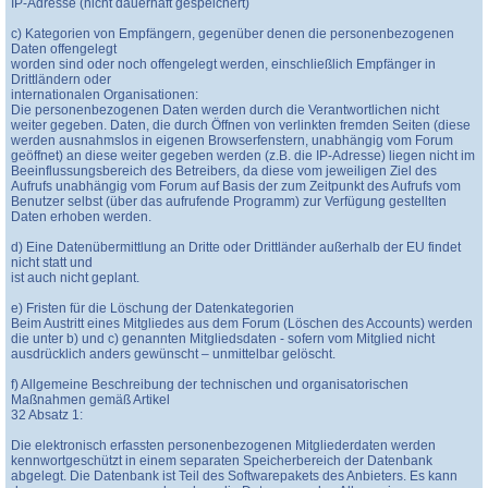
IP-Adresse (nicht dauerhaft gespeichert)
c) Kategorien von Empfängern, gegenüber denen die personenbezogenen
Daten offengelegt
worden sind oder noch offengelegt werden, einschließlich Empfänger in
Drittländern oder
internationalen Organisationen:
Die personenbezogenen Daten werden durch die Verantwortlichen nicht
weiter gegeben. Daten, die durch Öffnen von verlinkten fremden Seiten (diese
werden ausnahmslos in eigenen Browserfenstern, unabhängig vom Forum
geöffnet) an diese weiter gegeben werden (z.B. die IP-Adresse) liegen nicht im
Beeinflussungsbereich des Betreibers, da diese vom jeweiligen Ziel des
Aufrufs unabhängig vom Forum auf Basis der zum Zeitpunkt des Aufrufs vom
Benutzer selbst (über das aufrufende Programm) zur Verfügung gestellten
Daten erhoben werden.
d) Eine Datenübermittlung an Dritte oder Drittländer außerhalb der EU findet
nicht statt und
ist auch nicht geplant.
e) Fristen für die Löschung der Datenkategorien
Beim Austritt eines Mitgliedes aus dem Forum (Löschen des Accounts) werden
die unter b) und c) genannten Mitgliedsdaten - sofern vom Mitglied nicht
ausdrücklich anders gewünscht – unmittelbar gelöscht.
f) Allgemeine Beschreibung der technischen und organisatorischen
Maßnahmen gemäß Artikel
32 Absatz 1:
Die elektronisch erfassten personenbezogenen Mitgliederdaten werden
kennwortgeschützt in einem separaten Speicherbereich der Datenbank
abgelegt. Die Datenbank ist Teil des Softwarepakets des Anbieters. Es kann