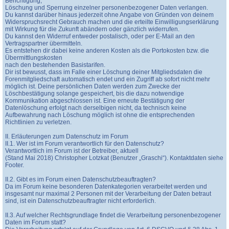
Berichtigung,
Löschung und Sperrung einzelner personenbezogener Daten verlangen.
Du kannst darüber hinaus jederzeit ohne Angabe von Gründen von deinem
Widerspruchsrecht Gebrauch machen und die erteilte Einwilligungserklärung
mit Wirkung für die Zukunft abändern oder gänzlich widerrufen.
Du kannst den Widerruf entweder postalisch, oder per E-Mail an den
Vertragspartner übermitteln.
Es entstehen dir dabei keine anderen Kosten als die Portokosten bzw. die
Übermittlungskosten
nach den bestehenden Basistarifen.
Dir ist bewusst, dass im Falle einer Löschung deiner Mitgliedsdaten die
Forenmitgliedschaft automatisch endet und ein Zugriff ab sofort nicht mehr
möglich ist. Deine persönlichen Daten werden zum Zwecke der
Löschbestätigung solange gespeichert, bis die dazu notwendige
Kommunikation abgeschlossen ist. Eine erneute Bestätigung der
Datenlöschung erfolgt nach derselbigen nicht, da technisch keine
Aufbewahrung nach Löschung möglich ist ohne die entsprechenden
Richtlinien zu verletzen.
II. Erläuterungen zum Datenschutz im Forum
II.1. Wer ist im Forum verantwortlich für den Datenschutz?
Verantwortlich im Forum ist der Betreiber, aktuell
(Stand Mai 2018) Christopher Lotzkat (Benutzer „Graschi“). Kontaktdaten siehe
Footer.
II.2. Gibt es im Forum einen Datenschutzbeauftragten?
Da im Forum keine besonderen Datenkategorien verarbeitet werden und
insgesamt nur maximal 2 Personen mit der Verarbeitung der Daten betraut
sind, ist ein Datenschutzbeauftragter nicht erforderlich.
II.3. Auf welcher Rechtsgrundlage findet die Verarbeitung personenbezogener
Daten im Forum statt?