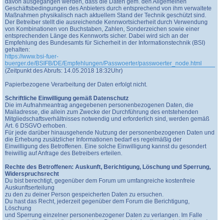
davon ausgegangen werden, dass die Daten gem. den Allgemeinen
Geschäftsbedingungen des Anbieters durch entsprechend von ihm verwaltete
Maßnahmen physikalisch nach aktuellem Stand der Technik geschützt sind.
Der Betreiber stellt die ausreichende Kennwortsicherheit durch Verwendung
von Kombinationen von Buchstaben, Zahlen, Sonderzeichen sowie einer
entsprechenden Länge des Kennworts sicher. Dabei wird sich an der
Empfehlung des Bundesamts für Sicherheit in der Informationstechnik (BSI)
gehalten:
https://www.bsi-fuer-
buerger.de/BSIFB/DE/Empfehlungen/Passwoerter/passwoerter_node.html
(Zeitpunkt des Abrufs: 14.05.2018 18:32Uhr)
Papierbezogene Verarbeitung der Daten erfolgt nicht.
Schriftliche Einwilligung gemäß Datenschutz
Die im Aufnahmeantrag angegebenen personenbezogenen Daten, die
Mailadresse, die allein zum Zwecke der Durchführung des entstehenden
Mitgliedschaftsverhältnisses notwendig und erforderlich sind, werden gemäß
Art. 6 DSGVO erhoben.
Für jede darüber hinausgehende Nutzung der personenbezogenen Daten und
die Erhebung zusätzlicher Informationen bedarf es regelmäßig der
Einwilligung des Betroffenen. Eine solche Einwilligung kannst du gesondert
freiwillig auf Anfrage des Betreibers erteilen.
Rechte des Betroffenen: Auskunft, Berichtigung, Löschung und Sperrung,
Widerspruchsrecht
Du bist berechtigt, gegenüber dem Forum um umfangreiche kostenfreie
Auskunftserteilung
zu den zu deiner Person gespeicherten Daten zu ersuchen.
Du hast das Recht, jederzeit gegenüber dem Forum die Berichtigung,
Löschung
und Sperrung einzelner personenbezogener Daten zu verlangen. Im Falle