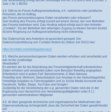
Die Verarbeitung erfolgt auf der Grundlage von Art. 6 DSGVO und § 28 Abs. 1
Satz 1 Nr. 1 BDSG
II.4. Gibt es im Forum Auftragsverarbeitung, d.h. natürliche oder juristische
Personen, die im Auftrag
des Forum personenbezogene Daten verarbeiten oder erfassen?
Das Hosting des Forums erfolgt zurzeit auf einem Server, der vom Betreiber
des Forums betrieben wird. Das Hosting selbst erfolgt durch den Anbieter
„Contabo“. Da der Betreiber den alleinigen Zugang zu diesen Servern besitzt
ist eine Regelung zur Auftragsverarbeitung nicht notwendig.
Der Datenschutz des Anbieters ist gesondert geregelt. Die
Datenschutzerklärung von Contabo findest du (Stand Juli 2022) hier:
https://contabo.com/de/legal/privacy/
II.5. Welche personenbezogenen Daten werden erhoben und verarbeitet und
wer ist der zuständige
Verarbeiter?
Es werden die für die Abwicklung der Forumsmitgliedschaft erforderlichen
Daten erhoben und verarbeitet sofern vom Benutzer freiwillig angegeben.
Erforderlich sind in jedem Fall: Benutzername, E-Mail-Adresse.
Freiwillig sind: Wohnort, Geburtsdatum (zur Anzeige in der Geburtstagsliste),
Freiwillige Angaben zu Fahrzeugdaten und zu Social Media Accounts wie
Facebook, Twitter, Skype, YouTube und Google+.
Zuständig für die Verarbeitung der o.g. genannten Daten sind die in der
Ergänzung zum Verzeichnis von Verarbeitungstätigkeiten unter II 1.)
genannten administrativen Mitglieder.
II.6. Ist über geeignete technische und organisatorische Maßnahmen der
Datenverarbeitung sichergestellt, dass die Sicherheit der Daten gewährleistet
ist?