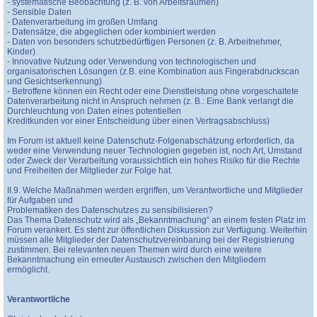
- systematische Beobachtung (z. B. von Arbeitsräumen)
- Sensible Daten
- Datenverarbeitung im großen Umfang
- Datensätze, die abgeglichen oder kombiniert werden
- Daten von besonders schutzbedürftigen Personen (z. B. Arbeitnehmer,
Kinder)
- Innovative Nutzung oder Verwendung von technologischen und
organisatorischen Lösungen (z.B. eine Kombination aus Fingerabdruckscan
und Gesichtserkennung)
- Betroffene können ein Recht oder eine Dienstleistung ohne vorgeschaltete
Datenverarbeitung nicht in Anspruch nehmen (z. B.: Eine Bank verlangt die
Durchleuchtung von Daten eines potentiellen
Kreditkunden vor einer Entscheidung über einen Vertragsabschluss)
Im Forum ist aktuell keine Datenschutz-Folgenabschätzung erforderlich, da
weder eine Verwendung neuer Technologien gegeben ist, noch Art, Umstand
oder Zweck der Verarbeitung voraussichtlich ein hohes Risiko für die Rechte
und Freiheiten der Mitglieder zur Folge hat.
II.9. Welche Maßnahmen werden ergriffen, um Verantwortliche und Mitglieder
für Aufgaben und
Problematiken des Datenschutzes zu sensibilisieren?
Das Thema Datenschutz wird als „Bekanntmachung“ an einem festen Platz im
Forum verankert. Es steht zur öffentlichen Diskussion zur Verfügung. Weiterhin
müssen alle Mitglieder der Datenschutzvereinbarung bei der Registrierung
zustimmen. Bei relevanten neuen Themen wird durch eine weitere
Bekanntmachung ein erneuter Austausch zwischen den Mitgliedern
ermöglicht.
Verantwortliche