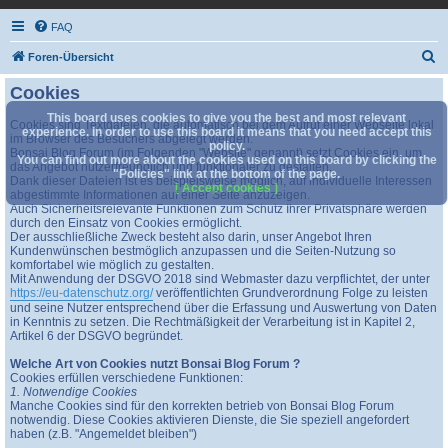
FAQ
S
Foren-Übersicht
u
Cookies
c
This board uses cookies to give you the best and most relevant
Cookies sind Textdateien, die automatisch bei dem Aufruf einer Webseite lokal
h
experience. In order to use this board it means that you need accept this
im Browser des Besuchers abgelegt werden.
policy.
Bonsai Blog Forum (im Folgenden "Website" genannt) setzt Cookies ein, um
e
You can find out more about the cookies used on this board by clicking the
das Angebot nutzerfreundlich und funktionaler zu gestalten.
"Policies" link at the bottom of the page.
Dank dieser Dateien ist es beispielsweise möglich, auf individuelle Interessen
[ Accept cookies ]
abgestimmte Informationen auf einer Seite anzuzeigen.
Auch Sicherheitsrelevante Funktionen zum Schutz Ihrer Privatsphäre werden
durch den Einsatz von Cookies ermöglicht.
Der ausschließliche Zweck besteht also darin, unser Angebot Ihren
Kundenwünschen bestmöglich anzupassen und die Seiten-Nutzung so
komfortabel wie möglich zu gestalten.
Mit Anwendung der DSGVO 2018 sind Webmaster dazu verpflichtet, der unter
https://eu-datenschutz.org/
veröffentlichten Grundverordnung Folge zu leisten
und seine Nutzer entsprechend über die Erfassung und Auswertung von Daten
in Kenntnis zu setzen. Die Rechtmäßigkeit der Verarbeitung ist in Kapitel 2,
Artikel 6 der DSGVO begründet.
Welche Art von Cookies nutzt Bonsai Blog Forum ?
Cookies erfüllen verschiedene Funktionen:
1. Notwendige Cookies
Manche Cookies sind für den korrekten betrieb von Bonsai Blog Forum
notwendig. Diese Cookies aktivieren Dienste, die Sie speziell angefordert
haben (z.B. "Angemeldet bleiben")