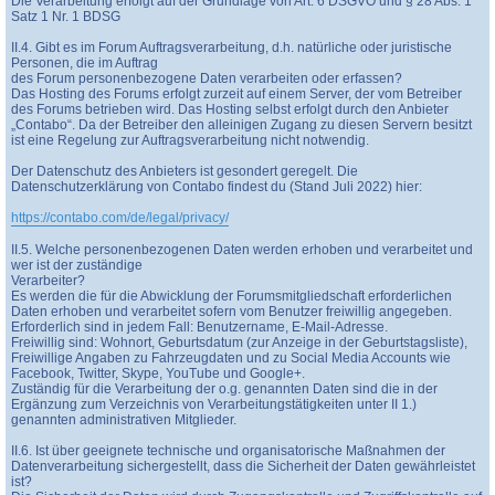
Die Verarbeitung erfolgt auf der Grundlage von Art. 6 DSGVO und § 28 Abs. 1
Satz 1 Nr. 1 BDSG
II.4. Gibt es im Forum Auftragsverarbeitung, d.h. natürliche oder juristische
Personen, die im Auftrag
des Forum personenbezogene Daten verarbeiten oder erfassen?
Das Hosting des Forums erfolgt zurzeit auf einem Server, der vom Betreiber
des Forums betrieben wird. Das Hosting selbst erfolgt durch den Anbieter
„Contabo“. Da der Betreiber den alleinigen Zugang zu diesen Servern besitzt
ist eine Regelung zur Auftragsverarbeitung nicht notwendig.
Der Datenschutz des Anbieters ist gesondert geregelt. Die
Datenschutzerklärung von Contabo findest du (Stand Juli 2022) hier:
https://contabo.com/de/legal/privacy/
II.5. Welche personenbezogenen Daten werden erhoben und verarbeitet und
wer ist der zuständige
Verarbeiter?
Es werden die für die Abwicklung der Forumsmitgliedschaft erforderlichen
Daten erhoben und verarbeitet sofern vom Benutzer freiwillig angegeben.
Erforderlich sind in jedem Fall: Benutzername, E-Mail-Adresse.
Freiwillig sind: Wohnort, Geburtsdatum (zur Anzeige in der Geburtstagsliste),
Freiwillige Angaben zu Fahrzeugdaten und zu Social Media Accounts wie
Facebook, Twitter, Skype, YouTube und Google+.
Zuständig für die Verarbeitung der o.g. genannten Daten sind die in der
Ergänzung zum Verzeichnis von Verarbeitungstätigkeiten unter II 1.)
genannten administrativen Mitglieder.
II.6. Ist über geeignete technische und organisatorische Maßnahmen der
Datenverarbeitung sichergestellt, dass die Sicherheit der Daten gewährleistet
ist?