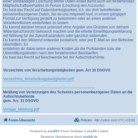
einer vollständigen Löschung deiner Daten endet damit auch ein bestehendes
Mitgliedschaftsverhältnis im Forum (Löschung des Accounts).
Du hast das Recht auf Datenübertragbarkeit, d.h. die dich betreffenden
personenbezogenen Daten, die du uns mitgeteilt hast, in einem gängigen
Format zur Verfügung gestellt zu bekommen oder an einen anderen
Verantwortlichen weiterleiten zu lassen.
Du kannst darüber hinaus jederzeit ohne Angabe von Gründen von deinem
Widerspruchsrecht Gebrauch machen und die erteilte Einwilligungserklärung
mit Wirkung für die Zukunft abändern oder gänzlich widerrufen.
Du kannst den Widerruf entweder postalisch, oder per E-Mail an den Betreiber
übermitteln. Es
entstehen dir dabei keine anderen Kosten als die Portokosten bzw. die
Übermittlungskosten nach den bestehenden Basistarifen.
Du hast das Recht auf Beschwerde bei der Aufsichtsbehörde.
Verzeichnis von Verarbeitungstätigkeiten gem. Art 30 DSGVO
Verzeichnis_Verarbeitungstaetigkeiten.pdf
---------------------------------------------------------------------------
Meldung von Verletzungen des Schutzes personenbezogener Daten an die
Aufsichtsbehörde
gem. Art. 33 DSGVO
Vorlage_Meldung.pdf
Foren-Übersicht
Policies
Alle Zeiten sind
UTC+02:00
Powered by
phpBB
® Forum Software © phpBB Limited
Deutsche Übersetzung durch
phpBB.de