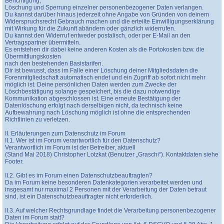
Berichtigung,
Löschung und Sperrung einzelner personenbezogener Daten verlangen.
Du kannst darüber hinaus jederzeit ohne Angabe von Gründen von deinem
Widerspruchsrecht Gebrauch machen und die erteilte Einwilligungserklärung
mit Wirkung für die Zukunft abändern oder gänzlich widerrufen.
Du kannst den Widerruf entweder postalisch, oder per E-Mail an den
Vertragspartner übermitteln.
Es entstehen dir dabei keine anderen Kosten als die Portokosten bzw. die
Übermittlungskosten
nach den bestehenden Basistarifen.
Dir ist bewusst, dass im Falle einer Löschung deiner Mitgliedsdaten die
Forenmitgliedschaft automatisch endet und ein Zugriff ab sofort nicht mehr
möglich ist. Deine persönlichen Daten werden zum Zwecke der
Löschbestätigung solange gespeichert, bis die dazu notwendige
Kommunikation abgeschlossen ist. Eine erneute Bestätigung der
Datenlöschung erfolgt nach derselbigen nicht, da technisch keine
Aufbewahrung nach Löschung möglich ist ohne die entsprechenden
Richtlinien zu verletzen.
II. Erläuterungen zum Datenschutz im Forum
II.1. Wer ist im Forum verantwortlich für den Datenschutz?
Verantwortlich im Forum ist der Betreiber, aktuell
(Stand Mai 2018) Christopher Lotzkat (Benutzer „Graschi“). Kontaktdaten siehe
Footer.
II.2. Gibt es im Forum einen Datenschutzbeauftragten?
Da im Forum keine besonderen Datenkategorien verarbeitet werden und
insgesamt nur maximal 2 Personen mit der Verarbeitung der Daten betraut
sind, ist ein Datenschutzbeauftragter nicht erforderlich.
II.3. Auf welcher Rechtsgrundlage findet die Verarbeitung personenbezogener
Daten im Forum statt?