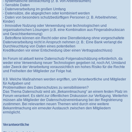
- systematische Beobachtung (z. B. von Arbeitsräumen)
- Sensible Daten
- Datenverarbeitung im großen Umfang
- Datensätze, die abgeglichen oder kombiniert werden
- Daten von besonders schutzbedürftigen Personen (z. B. Arbeitnehmer,
Kinder)
- Innovative Nutzung oder Verwendung von technologischen und
organisatorischen Lösungen (z.B. eine Kombination aus Fingerabdruckscan
und Gesichtserkennung)
- Betroffene können ein Recht oder eine Dienstleistung ohne vorgeschaltete
Datenverarbeitung nicht in Anspruch nehmen (z. B.: Eine Bank verlangt die
Durchleuchtung von Daten eines potentiellen
Kreditkunden vor einer Entscheidung über einen Vertragsabschluss)
Im Forum ist aktuell keine Datenschutz-Folgenabschätzung erforderlich, da
weder eine Verwendung neuer Technologien gegeben ist, noch Art, Umstand
oder Zweck der Verarbeitung voraussichtlich ein hohes Risiko für die Rechte
und Freiheiten der Mitglieder zur Folge hat.
II.9. Welche Maßnahmen werden ergriffen, um Verantwortliche und Mitglieder
für Aufgaben und
Problematiken des Datenschutzes zu sensibilisieren?
Das Thema Datenschutz wird als „Bekanntmachung“ an einem festen Platz im
Forum verankert. Es steht zur öffentlichen Diskussion zur Verfügung. Weiterhin
müssen alle Mitglieder der Datenschutzvereinbarung bei der Registrierung
zustimmen. Bei relevanten neuen Themen wird durch eine weitere
Bekanntmachung ein erneuter Austausch zwischen den Mitgliedern
ermöglicht.
Verantwortliche