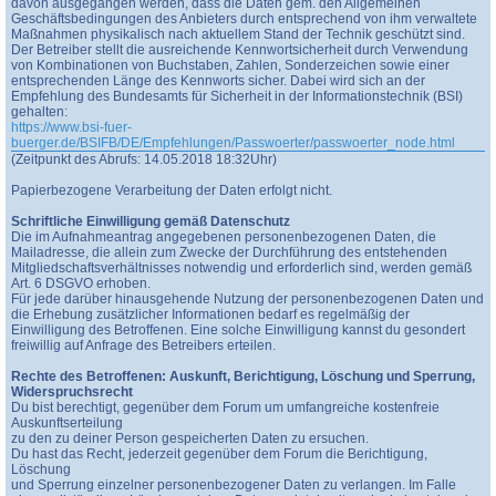
davon ausgegangen werden, dass die Daten gem. den Allgemeinen
Geschäftsbedingungen des Anbieters durch entsprechend von ihm verwaltete
Maßnahmen physikalisch nach aktuellem Stand der Technik geschützt sind.
Der Betreiber stellt die ausreichende Kennwortsicherheit durch Verwendung
von Kombinationen von Buchstaben, Zahlen, Sonderzeichen sowie einer
entsprechenden Länge des Kennworts sicher. Dabei wird sich an der
Empfehlung des Bundesamts für Sicherheit in der Informationstechnik (BSI)
gehalten:
https://www.bsi-fuer-
buerger.de/BSIFB/DE/Empfehlungen/Passwoerter/passwoerter_node.html
(Zeitpunkt des Abrufs: 14.05.2018 18:32Uhr)
Papierbezogene Verarbeitung der Daten erfolgt nicht.
Schriftliche Einwilligung gemäß Datenschutz
Die im Aufnahmeantrag angegebenen personenbezogenen Daten, die
Mailadresse, die allein zum Zwecke der Durchführung des entstehenden
Mitgliedschaftsverhältnisses notwendig und erforderlich sind, werden gemäß
Art. 6 DSGVO erhoben.
Für jede darüber hinausgehende Nutzung der personenbezogenen Daten und
die Erhebung zusätzlicher Informationen bedarf es regelmäßig der
Einwilligung des Betroffenen. Eine solche Einwilligung kannst du gesondert
freiwillig auf Anfrage des Betreibers erteilen.
Rechte des Betroffenen: Auskunft, Berichtigung, Löschung und Sperrung,
Widerspruchsrecht
Du bist berechtigt, gegenüber dem Forum um umfangreiche kostenfreie
Auskunftserteilung
zu den zu deiner Person gespeicherten Daten zu ersuchen.
Du hast das Recht, jederzeit gegenüber dem Forum die Berichtigung,
Löschung
und Sperrung einzelner personenbezogener Daten zu verlangen. Im Falle