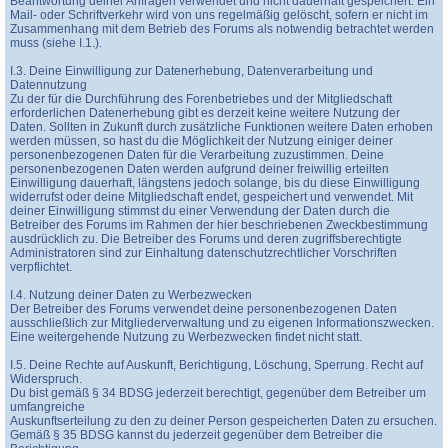
Beantwortung deiner Anfragen verwendet und nicht dauerhaft gespeichert. Ein
Mail- oder Schriftverkehr wird von uns regelmäßig gelöscht, sofern er nicht im
Zusammenhang mit dem Betrieb des Forums als notwendig betrachtet werden
muss (siehe I.1.).
I.3. Deine Einwilligung zur Datenerhebung, Datenverarbeitung und
Datennutzung
Zu der für die Durchführung des Forenbetriebes und der Mitgliedschaft
erforderlichen Datenerhebung gibt es derzeit keine weitere Nutzung der
Daten. Sollten in Zukunft durch zusätzliche Funktionen weitere Daten erhoben
werden müssen, so hast du die Möglichkeit der Nutzung einiger deiner
personenbezogenen Daten für die Verarbeitung zuzustimmen. Deine
personenbezogenen Daten werden aufgrund deiner freiwillig erteilten
Einwilligung dauerhaft, längstens jedoch solange, bis du diese Einwilligung
widerrufst oder deine Mitgliedschaft endet, gespeichert und verwendet. Mit
deiner Einwilligung stimmst du einer Verwendung der Daten durch die
Betreiber des Forums im Rahmen der hier beschriebenen Zweckbestimmung
ausdrücklich zu. Die Betreiber des Forums und deren zugriffsberechtigte
Administratoren sind zur Einhaltung datenschutzrechtlicher Vorschriften
verpflichtet.
I.4. Nutzung deiner Daten zu Werbezwecken
Der Betreiber des Forums verwendet deine personenbezogenen Daten
ausschließlich zur Mitgliederverwaltung und zu eigenen Informationszwecken.
Eine weitergehende Nutzung zu Werbezwecken findet nicht statt.
I.5. Deine Rechte auf Auskunft, Berichtigung, Löschung, Sperrung. Recht auf
Widerspruch.
Du bist gemäß § 34 BDSG jederzeit berechtigt, gegenüber dem Betreiber um
umfangreiche
Auskunftserteilung zu den zu deiner Person gespeicherten Daten zu ersuchen.
Gemäß § 35 BDSG kannst du jederzeit gegenüber dem Betreiber die