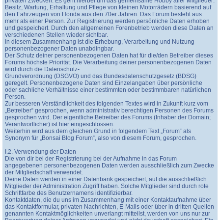
privaten Zwecken. Es geht hierbei um das gemeinsame Hobby aller Mitglieder:
Besitz, Wartung, Erhaltung und Pflege von kleinen Motorrädern basierend auf
den Fahrzeugen von Honda aus den 70er Jahren. Das Forum besteht aus
mehr als einer Person. Zur Registrierung werden persönliche Daten erhoben
und gespeichert. Durch den allgemeinen Forenbetrieb werden diese Daten an
verschiedenen Stellen wieder sichtbar.
In diesem Zusammenhang ist die Erhebung, Verarbeitung und Nutzung
personenbezogener Daten unabdingbar.
Der Schutz deiner personenbezogenen Daten hat für die/den Betreiber dieses
Forums höchste Priorität. Die Verarbeitung deiner personenbezogenen Daten
wird durch die Datenschutz-
Grundverordnung (DSGVO) und das Bundesdatenschutzgesetz (BDSG)
geregelt. Personenbezogene Daten sind Einzelangaben über persönliche
oder sachliche Verhältnisse einer bestimmten oder bestimmbaren natürlichen
Person.
Zur besseren Verständlichkeit des folgenden Textes wird in Zukunft kurz vom
„Betreiber“ gesprochen, wenn administrativ berechtigen Personen des Forums
gesprochen wird. Der eigentliche Betreiber des Forums (Inhaber der Domain;
Verantwortlicher) ist hier eingeschlossen.
Weiterhin wird aus dem gleichen Grund in folgendem Text „Forum“ als
Synonym für „Bonsai Blog Forum“, also von diesem Forum, gesprochen.
I.2. Verwendung der Daten
Die von dir bei der Registrierung bei der Aufnahme in das Forum
angegebenen personenbezogenen Daten werden ausschließlich zum Zwecke
der Mitgliedschaft verwendet.
Deine Daten werden in einer Datenbank gespeichert, auf die ausschließlich
Mitglieder der Administration Zugriff haben. Solche Mitglieder sind durch rote
Schriftfarbe des Benutzernamens identifizierbar.
Kontaktdaten, die du uns im Zusammenhang mit einer Kontaktaufnahme über
das Kontaktformular, privaten Nachrichten, E-Mails oder über in dritten Quellen
genannten Kontaktmöglichkeiten unverlangt mitteilst, werden von uns nur zur