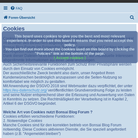
FAQ
S
Foren-Übersicht
u
Cookies
c
This board uses cookies to give you the best and most relevant
Cookies sind Textdateien, die automatisch bei dem Aufruf einer Webseite lokal
h
experience. In order to use this board it means that you need accept this
im Browser des Besuchers abgelegt werden.
policy.
Bonsai Blog Forum (im Folgenden "Website" genannt) setzt Cookies ein, um
e
You can find out more about the cookies used on this board by clicking the
das Angebot nutzerfreundlich und funktionaler zu gestalten.
"Policies" link at the bottom of the page.
Dank dieser Dateien ist es beispielsweise möglich, auf individuelle Interessen
[ Accept cookies ]
abgestimmte Informationen auf einer Seite anzuzeigen.
Auch Sicherheitsrelevante Funktionen zum Schutz Ihrer Privatsphäre werden
durch den Einsatz von Cookies ermöglicht.
Der ausschließliche Zweck besteht also darin, unser Angebot Ihren
Kundenwünschen bestmöglich anzupassen und die Seiten-Nutzung so
komfortabel wie möglich zu gestalten.
Mit Anwendung der DSGVO 2018 sind Webmaster dazu verpflichtet, der unter
https://eu-datenschutz.org/
veröffentlichten Grundverordnung Folge zu leisten
und seine Nutzer entsprechend über die Erfassung und Auswertung von Daten
in Kenntnis zu setzen. Die Rechtmäßigkeit der Verarbeitung ist in Kapitel 2,
Artikel 6 der DSGVO begründet.
Welche Art von Cookies nutzt Bonsai Blog Forum ?
Cookies erfüllen verschiedene Funktionen:
1. Notwendige Cookies
Manche Cookies sind für den korrekten betrieb von Bonsai Blog Forum
notwendig. Diese Cookies aktivieren Dienste, die Sie speziell angefordert
haben (z.B. "Angemeldet bleiben")