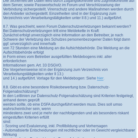
Die Sicherheit der Daten wird durch Zugangskontrolle und Zugriffskontrolle auf
dem Server, sowie Passwortschutz im Forum und Verschlüsselung der
Verbindung sichergestellt. Virenschutz und andere Maßnahmen werden durch
den Anbieter sichergestellt. Einzelheiten sind in der Ergänzung zum
Verzeichnis von Verarbeitungstätigkeiten unter II 8.) und 11.) aufgeführt.
II.7. Was geschieht, wenn Forum Datenschutzverletzungen bekannt werden?
Bei Datenschutzverletzungen tritt eine Meldekette in Kraft:
Zunächst erfolgt unverzüglich eine Information an den Betreiber, je nach
Schwere der Verletzung des Schutzes personenbezogener Daten folgt dann
ggf. unverzüglich und innerhalb
von 72 Stunden eine Meldung an die Aufsichtsbehörde. Die Meldung an die
Aufsichtsbehörde erfolgt
in Form eines vom Betreiber ausgefüllten Meldebogens inkl. aller
erforderlichen
Informationen gem. Art. 33 DSGVO.
Die Vorgehensweise ist in der Ergänzung zum Verzeichnis von
Verarbeitungstätigkeiten unter II 13.)
und 14.) aufgeführt. Vorlage für den Meldebogen: Siehe
hier
.
II.8. Gibt es eine besondere Risikobewertung bzw. Datenschutz-
Folgenabschätzung?
In den Leitlinien zur Datenschutz-Folgenabschätzung sind Kriterien festgelegt,
anhand deren geprüft
werden sollte, ob eine DSFA durchgeführt werden muss. Dies soll umso
wahrscheinlicher sein, wenn
mindestens zwei und je mehr der nachfolgenden und als besonders riskant
eingestuften Kriterien erfüllt
sind:
- Scoring und Evaluierung, inkl. Profilbildung und Vorhersagen
- Automatisierte Entscheidungen mit rechtlicher oder im Gewicht vergleichbarer
Wirkung