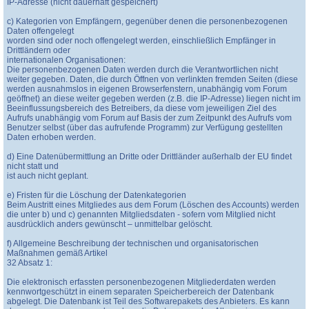
IP-Adresse (nicht dauerhaft gespeichert)
c) Kategorien von Empfängern, gegenüber denen die personenbezogenen
Daten offengelegt
worden sind oder noch offengelegt werden, einschließlich Empfänger in
Drittländern oder
internationalen Organisationen:
Die personenbezogenen Daten werden durch die Verantwortlichen nicht
weiter gegeben. Daten, die durch Öffnen von verlinkten fremden Seiten (diese
werden ausnahmslos in eigenen Browserfenstern, unabhängig vom Forum
geöffnet) an diese weiter gegeben werden (z.B. die IP-Adresse) liegen nicht im
Beeinflussungsbereich des Betreibers, da diese vom jeweiligen Ziel des
Aufrufs unabhängig vom Forum auf Basis der zum Zeitpunkt des Aufrufs vom
Benutzer selbst (über das aufrufende Programm) zur Verfügung gestellten
Daten erhoben werden.
d) Eine Datenübermittlung an Dritte oder Drittländer außerhalb der EU findet
nicht statt und
ist auch nicht geplant.
e) Fristen für die Löschung der Datenkategorien
Beim Austritt eines Mitgliedes aus dem Forum (Löschen des Accounts) werden
die unter b) und c) genannten Mitgliedsdaten - sofern vom Mitglied nicht
ausdrücklich anders gewünscht – unmittelbar gelöscht.
f) Allgemeine Beschreibung der technischen und organisatorischen
Maßnahmen gemäß Artikel
32 Absatz 1:
Die elektronisch erfassten personenbezogenen Mitgliederdaten werden
kennwortgeschützt in einem separaten Speicherbereich der Datenbank
abgelegt. Die Datenbank ist Teil des Softwarepakets des Anbieters. Es kann