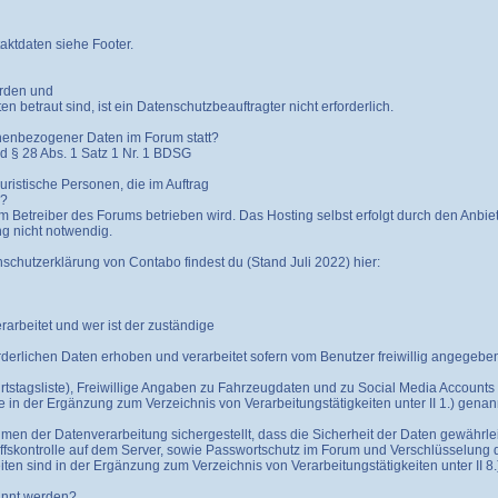
aktdaten siehe Footer.
erden und
 betraut sind, ist ein Datenschutzbeauftragter nicht erforderlich.
sonenbezogener Daten im Forum statt?
d § 28 Abs. 1 Satz 1 Nr. 1 BDSG
juristische Personen, die im Auftrag
n?
om Betreiber des Forums betrieben wird. Das Hosting selbst erfolgt durch den Anbie
ng nicht notwendig.
nschutzerklärung von Contabo findest du (Stand Juli 2022) hier:
rbeitet und wer ist der zuständige
rderlichen Daten erhoben und verarbeitet sofern vom Benutzer freiwillig angegebe
urtstagsliste), Freiwillige Angaben zu Fahrzeugdaten und zu Social Media Account
e in der Ergänzung zum Verzeichnis von Verarbeitungstätigkeiten unter II 1.) genann
men der Datenverarbeitung sichergestellt, dass die Sicherheit der Daten gewährleis
iffskontrolle auf dem Server, sowie Passwortschutz im Forum und Verschlüsselung d
n sind in der Ergänzung zum Verzeichnis von Verarbeitungstätigkeiten unter II 8.)
annt werden?