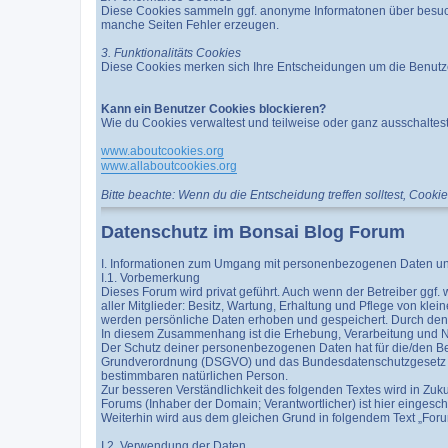
Diese Cookies sammeln ggf. anonyme Informatonen über besuch
manche Seiten Fehler erzeugen.
3. Funktionalitäts Cookies
Diese Cookies merken sich Ihre Entscheidungen um die Benutz
Kann ein Benutzer Cookies blockieren?
Wie du Cookies verwaltest und teilweise oder ganz ausschaltest
www.aboutcookies.org
www.allaboutcookies.org
Bitte beachte: Wenn du die Entscheidung treffen solltest, Cook
Datenschutz im Bonsai Blog Forum
I. Informationen zum Umgang mit personenbezogenen Daten un
I.1. Vorbemerkung
Dieses Forum wird privat geführt. Auch wenn der Betreiber ggf.
aller Mitglieder: Besitz, Wartung, Erhaltung und Pflege von k
werden persönliche Daten erhoben und gespeichert. Durch den 
In diesem Zusammenhang ist die Erhebung, Verarbeitung und
Der Schutz deiner personenbezogenen Daten hat für die/den Be
Grundverordnung (DSGVO) und das Bundesdatenschutzgesetz (B
bestimmbaren natürlichen Person.
Zur besseren Verständlichkeit des folgenden Textes wird in Zuk
Forums (Inhaber der Domain; Verantwortlicher) ist hier eingesc
Weiterhin wird aus dem gleichen Grund in folgendem Text „For
I.2. Verwendung der Daten