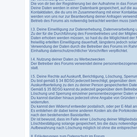
Die von dir bei der Registrierung bei der Aufnahme in das F
Deine Daten werden in einer Datenbank gespeichert, auf die auss
Kontaktdaten, die du uns im Zusammenhang mit einer Kontaktaufn
werden von uns nur zur Beantwortung deiner Anfragen verwendet
Betrieb des Forums als notwendig betrachtet werden muss (siehe
I.3. Deine Einwilligung zur Datenerhebung, Datenverarbeitung
Zu der für die Durchführung des Forenbetriebes und der Mitglied
Daten erhoben werden müssen, so hast du die Möglichkeit der
freiwillig erteilten Einwilligung dauerhaft, längstens jedoch so
Verwendung der Daten durch die Betreiber des Forums im Rahme
Einhaltung datenschutzrechtlicher Vorschriften verpflichtet.
I.4. Nutzung deiner Daten zu Werbezwecken
Der Betreiber des Forums verwendet deine personenbezogenen 
statt.
I.5. Deine Rechte auf Auskunft, Berichtigung, Löschung, Sperru
Du bist gemäß § 34 BDSG jederzeit berechtigt, gegenüber dem
Auskunftserteilung zu den zu deiner Person gespeicherten Dat
Gemäß § 35 BDSG kannst du jederzeit gegenüber dem Betreiber
Löschung und Sperrung einzelner personenbezogener Daten v
Du kannst darüber hinaus jederzeit ohne Angabe von Gründen v
widerrufen.
Du kannst den Widerruf entweder postalisch, oder per E-Mail an
Es entstehen dir dabei keine anderen Kosten als die Portokoste
nach den bestehenden Basistarifen.
Dir ist bewusst, dass im Falle einer Löschung deiner Mitglieds
Löschbestätigung solange gespeichert, bis die dazu notwendige
Aufbewahrung nach Löschung möglich ist ohne die entsprechend
II. Erläuterungen zum Datenschutz im Forum