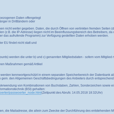
bezogenen Daten offengelegt
nger in Drittländern oder
n nicht weiter gegeben. Daten, die durch Öffnen von verlinkten fremden Seiten 
 (z.B. die IP-Adresse) liegen nicht im Beeinflussungsbereich des Betreibers, da
über das aufrufende Programm) zur Verfügung gestellten Daten erhoben werden.
r EU findet nicht statt und
unts) werden die unter b) und c) genannten Mitgliedsdaten - sofern vom Mitglied n
schen Maßnahmen gemäß Artikel
 werden kennwortgeschützt in einem separaten Speicherbereich der Datenbank abg
n gem. den Allgemeinen Geschäftsbedingungen des Anbieters durch entsprechend
ch Verwendung von Kombinationen von Buchstaben, Zahlen, Sonderzeichen sowie e
formationstechnik (BSI) gehalten:
oerter/passwoerter_node.html
(Zeitpunkt des Abrufs: 14.05.2018 18:32Uhr)
ie Mailadresse, die allein zum Zwecke der Durchführung des entstehenden Mitgl