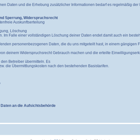
 Daten und die Erhebung zusätzlicher Informationen bedarf es regelmäßig der Ei
und Sperrung, Widerspruchsrecht
enfreie Auskunftserteilung
igung, Löschung
 Im Falle einer vollständigen Löschung deiner Daten endet damit auch ein beste
reffenden personenbezogenen Daten, die du uns mitgeteilt hast, in einem gängigen
on deinem Widerspruchsrecht Gebrauch machen und die erteilte Einwilligungserklä
 den Betreiber übermitteln. Es
bzw. die Übermittlungskosten nach den bestehenden Basistarifen.
O
Daten an die Aufsichtsbehörde