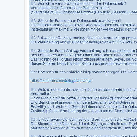
II.1. Wer ist im Forum verantwortlich für den Datenschutz?
Verantwortlich im Forum ist der Betreiber, aktuell
(Stand Mai 2018) Christopher Lotzkat (Benutzer „Graschi“). Kont
II.2. Gibt es im Forum einen Datenschutzbeauftragten?
Da im Forum keine besonderen Datenkategorien verarbeitet w
insgesamt nur maximal 2 Personen mit der Verarbeitung der Daten
II.3. Auf welcher Rechtsgrundlage findet die Verarbeitung per
Die Verarbeitung erfolgt auf der Grundlage von Art. 6 DSGVO un
II.4. Gibt es im Forum Auftragsverarbeitung, d.h. natürliche oder 
des Forum personenbezogene Daten verarbeiten oder erfasse
Das Hosting des Forums erfolgt zurzeit auf einem Server, der v
diesen Servern besitzt ist eine Regelung zur Auftragsverarbeitu
Der Datenschutz des Anbieters ist gesondert geregelt. Die Date
https://contabo.com/de/legal/privacy/
II.5. Welche personenbezogenen Daten werden erhoben und vera
Verarbeiter?
Es werden die für die Abwicklung der Forumsmitgliedschaft erfo
Erforderlich sind in jedem Fall: Benutzername, E-Mail-Adresse.
Freiwillig sind: Wohnort, Geburtsdatum (zur Anzeige in der Geb
Zuständig für die Verarbeitung der o.g. genannten Daten sind di
II.6. Ist über geeignete technische und organisatorische Maßnah
Die Sicherheit der Daten wird durch Zugangskontrolle und Zugr
Maßnahmen werden durch den Anbieter sichergestellt. Einzelheite
II.7. Was geschieht, wenn Forum Datenschutzverletzungen bek