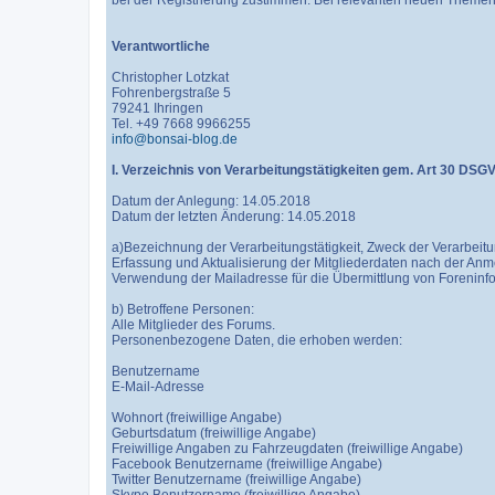
bei der Registrierung zustimmen. Bei relevanten neuen Themen
Verantwortliche
Christopher Lotzkat
Fohrenbergstraße 5
79241 Ihringen
Tel. +49 7668 9966255
info@bonsai-blog.de
I. Verzeichnis von Verarbeitungstätigkeiten gem. Art 30 DSG
Datum der Anlegung: 14.05.2018
Datum der letzten Änderung: 14.05.2018
a)Bezeichnung der Verarbeitungstätigkeit, Zweck der Verarbeitu
Erfassung und Aktualisierung der Mitgliederdaten nach der Anm
Verwendung der Mailadresse für die Übermittlung von Foreninf
b) Betroffene Personen:
Alle Mitglieder des Forums.
Personenbezogene Daten, die erhoben werden:
Benutzername
E-Mail-Adresse
Wohnort (freiwillige Angabe)
Geburtsdatum (freiwillige Angabe)
Freiwillige Angaben zu Fahrzeugdaten (freiwillige Angabe)
Facebook Benutzername (freiwillige Angabe)
Twitter Benutzername (freiwillige Angabe)