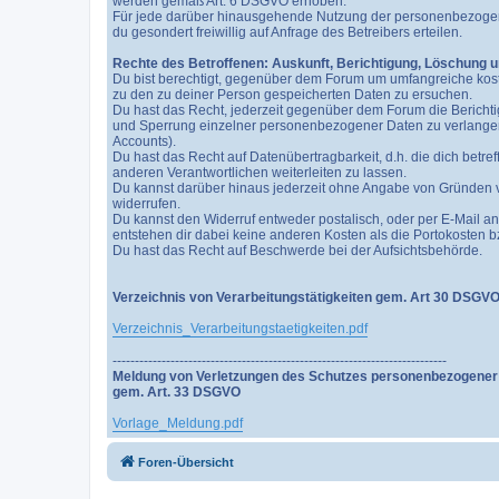
werden gemäß Art. 6 DSGVO erhoben.
Für jede darüber hinausgehende Nutzung der personenbezogenen
du gesondert freiwillig auf Anfrage des Betreibers erteilen.
Rechte des Betroffenen: Auskunft, Berichtigung, Löschung 
Du bist berechtigt, gegenüber dem Forum um umfangreiche kost
zu den zu deiner Person gespeicherten Daten zu ersuchen.
Du hast das Recht, jederzeit gegenüber dem Forum die Bericht
und Sperrung einzelner personenbezogener Daten zu verlangen.
Accounts).
Du hast das Recht auf Datenübertragbarkeit, d.h. die dich bet
anderen Verantwortlichen weiterleiten zu lassen.
Du kannst darüber hinaus jederzeit ohne Angabe von Gründen v
widerrufen.
Du kannst den Widerruf entweder postalisch, oder per E-Mail an
entstehen dir dabei keine anderen Kosten als die Portokosten 
Du hast das Recht auf Beschwerde bei der Aufsichtsbehörde.
Verzeichnis von Verarbeitungstätigkeiten gem. Art 30 DSGV
Verzeichnis_Verarbeitungstaetigkeiten.pdf
---------------------------------------------------------------------------
Meldung von Verletzungen des Schutzes personenbezogener 
gem. Art. 33 DSGVO
Vorlage_Meldung.pdf
Foren-Übersicht