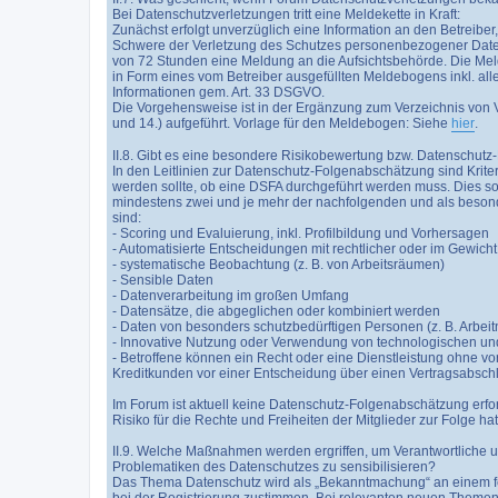
Bei Datenschutzverletzungen tritt eine Meldekette in Kraft:
Zunächst erfolgt unverzüglich eine Information an den Betreiber,
Schwere der Verletzung des Schutzes personenbezogener Daten 
von 72 Stunden eine Meldung an die Aufsichtsbehörde. Die Meld
in Form eines vom Betreiber ausgefüllten Meldebogens inkl. alle
Informationen gem. Art. 33 DSGVO.
Die Vorgehensweise ist in der Ergänzung zum Verzeichnis von Ver
und 14.) aufgeführt. Vorlage für den Meldebogen: Siehe
hier
.
II.8. Gibt es eine besondere Risikobewertung bzw. Datenschut
In den Leitlinien zur Datenschutz-Folgenabschätzung sind Kriter
werden sollte, ob eine DSFA durchgeführt werden muss. Dies so
mindestens zwei und je mehr der nachfolgenden und als besonders
sind:
- Scoring und Evaluierung, inkl. Profilbildung und Vorhersagen
- Automatisierte Entscheidungen mit rechtlicher oder im Gewich
- systematische Beobachtung (z. B. von Arbeitsräumen)
- Sensible Daten
- Datenverarbeitung im großen Umfang
- Datensätze, die abgeglichen oder kombiniert werden
- Daten von besonders schutzbedürftigen Personen (z. B. Arbei
- Innovative Nutzung oder Verwendung von technologischen un
- Betroffene können ein Recht oder eine Dienstleistung ohne vo
Kreditkunden vor einer Entscheidung über einen Vertragsabsch
Im Forum ist aktuell keine Datenschutz-Folgenabschätzung erfo
Risiko für die Rechte und Freiheiten der Mitglieder zur Folge hat
II.9. Welche Maßnahmen werden ergriffen, um Verantwortliche u
Problematiken des Datenschutzes zu sensibilisieren?
Das Thema Datenschutz wird als „Bekanntmachung“ an einem fest