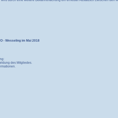
 wird durch eine weitere Bekanntmachung ein erneuter Austausch zwischen den Mi
VO - Wesseling im Mai 2018
ng:
eldung des Mitgliedes.
ormationen.