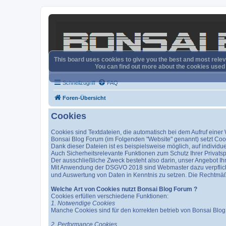
This board uses cookies to give you the best and most releva
You can find out more about the cookies used o
Schnellzugriff
FAQ
Foren-Übersicht
Cookies
Cookies sind Textdateien, die automatisch bei dem Aufruf eine
Bonsai Blog Forum (im Folgenden "Website" genannt) setzt Cooki
Dank dieser Dateien ist es beispielsweise möglich, auf individu
Auch Sicherheitsrelevante Funktionen zum Schutz Ihrer Privats
Der ausschließliche Zweck besteht also darin, unser Angebot 
Mit Anwendung der DSGVO 2018 sind Webmaster dazu verpflicht
und Auswertung von Daten in Kenntnis zu setzen. Die Rechtmäßig
Welche Art von Cookies nutzt Bonsai Blog Forum ?
Cookies erfüllen verschiedene Funktionen:
1. Notwendige Cookies
Manche Cookies sind für den korrekten betrieb von Bonsai Blog 
2. Performance Cookies