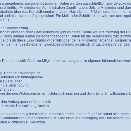
orum angegebenen personenbezogenen Daten werden ausschließlich zum Zwecke der
chließlich Mitglieder der Administration Zugriff haben. Solche Mitglieder sind durc
ahme über das Kontaktformular, privaten Nachrichten, E-Mails oder über in dritte
 und nicht dauerhaft gespeichert. Ein Mail- oder Schriftverkehr wird von uns reg
 I.1.).
 und Datennutzung
schaft erforderlichen Datenerhebung gibt es derzeit keine weitere Nutzung der Dat
 Nutzung einiger deiner personenbezogenen Daten für die Verarbeitung zuzusti
lange, bis du diese Einwilligung widerrufst oder deine Mitgliedschaft endet, gespeic
n der hier beschriebenen Zweckbestimmung ausdrücklich zu. Die Betreiber des Fo
Daten ausschließlich zur Mitgliederverwaltung und zu eigenen Informationszwec
ng. Recht auf Widerspruch.
 Betreiber um umfangreiche
en zu ersuchen.
 die Berichtigung,
erlangen.
on deinem Widerspruchsrecht Gebrauch machen und die erteilte Einwilligungserklä
 den Vertragspartner übermitteln.
n bzw. die Übermittlungskosten
daten die Forenmitgliedschaft automatisch endet und ein Zugriff ab sofort nicht me
 Kommunikation abgeschlossen ist. Eine erneute Bestätigung der Datenlöschung er
en Richtlinien zu verletzen.