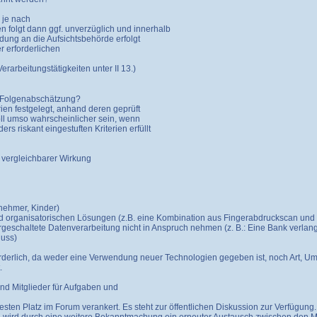
 je nach
folgt dann ggf. unverzüglich und innerhalb
ung an die Aufsichtsbehörde erfolgt
r erforderlichen
arbeitungstätigkeiten unter II 13.)
z-Folgenabschätzung?
ien festgelegt, anhand deren geprüft
ll umso wahrscheinlicher sein, wenn
 riskant eingestuften Kriterien erfüllt
t vergleichbarer Wirkung
tnehmer, Kinder)
d organisatorischen Lösungen (z.B. eine Kombination aus Fingerabdruckscan und
rgeschaltete Datenverarbeitung nicht in Anspruch nehmen (z. B.: Eine Bank verlan
luss)
rderlich, da weder eine Verwendung neuer Technologien gegeben ist, noch Art, Um
.
nd Mitglieder für Aufgaben und
en Platz im Forum verankert. Es steht zur öffentlichen Diskussion zur Verfügung