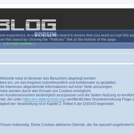
nt experience. In order to use this board it means that you need accept this pol
n this board by clicking the "Policies" link at the bottom of the page.
[ Accept cookies ]
r Webseite lokal im Browser des Besuchers abgelegt werden.
es ein, um das Angebot nutzerfreundlich und funktionaler zu gestalten.
elle Interessen abgestimmte Informationen auf einer Seite anzuzeigen.
phäre werden durch den Einsatz von Cookies ermöglicht.
Ihren Kundenwünschen bestmöglich anzupassen und die Seiten-Nutzung so komforta
et, der unter
https://eu-datenschutz.org/
veröffentlichten Grundverordnung Folge z
keit der Verarbeitung ist in Kapitel 2, Artikel 6 der DSGVO begründet.
Forum notwendig. Diese Cookies aktivieren Dienste, die Sie speziell angefordert 