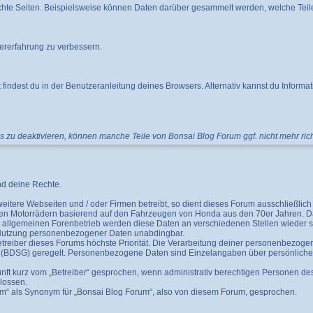
te Seiten. Beispielsweise können Daten darüber gesammelt werden, welche Teile
ererfahrung zu verbessern.
 findest du in der Benutzeranleitung deines Browsers. Alternativ kannst du Informa
ies zu deaktivieren, können manche Teile von Bonsai Blog Forum ggf. nicht mehr ri
d deine Rechte.
 weitere Webseiten und / oder Firmen betreibt, so dient dieses Forum ausschließl
leinen Motorrädern basierend auf den Fahrzeugen von Honda aus den 70er Jahren. D
allgemeinen Forenbetrieb werden diese Daten an verschiedenen Stellen wieder si
 Nutzung personenbezogener Daten unabdingbar.
treiber dieses Forums höchste Priorität. Die Verarbeitung deiner personenbezoge
DSG) geregelt. Personenbezogene Daten sind Einzelangaben über persönliche od
unft kurz vom „Betreiber“ gesprochen, wenn administrativ berechtigen Personen de
hlossen.
um“ als Synonym für „Bonsai Blog Forum“, also von diesem Forum, gesprochen.