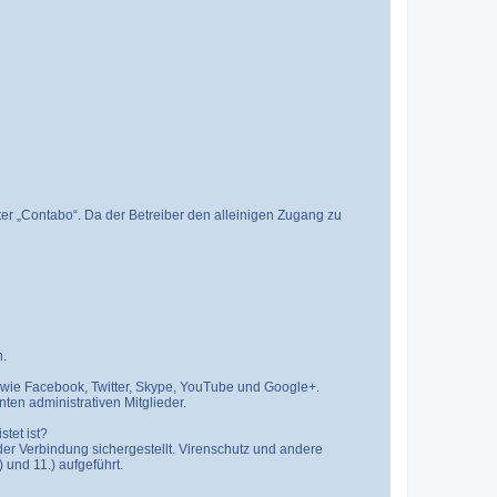
ter „Contabo“. Da der Betreiber den alleinigen Zugang zu
n.
s wie Facebook, Twitter, Skype, YouTube und Google+.
ten administrativen Mitglieder.
tet ist?
er Verbindung sichergestellt. Virenschutz und andere
 und 11.) aufgeführt.