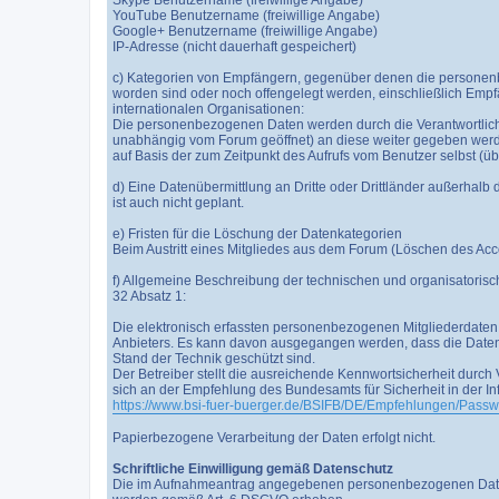
Skype Benutzername (freiwillige Angabe)
YouTube Benutzername (freiwillige Angabe)
Google+ Benutzername (freiwillige Angabe)
IP-Adresse (nicht dauerhaft gespeichert)
c) Kategorien von Empfängern, gegenüber denen die personen
worden sind oder noch offengelegt werden, einschließlich Empfä
internationalen Organisationen:
Die personenbezogenen Daten werden durch die Verantwortliche
unabhängig vom Forum geöffnet) an diese weiter gegeben werden
auf Basis der zum Zeitpunkt des Aufrufs vom Benutzer selbst (
d) Eine Datenübermittlung an Dritte oder Drittländer außerhalb de
ist auch nicht geplant.
e) Fristen für die Löschung der Datenkategorien
Beim Austritt eines Mitgliedes aus dem Forum (Löschen des Acco
f) Allgemeine Beschreibung der technischen und organisatori
32 Absatz 1:
Die elektronisch erfassten personenbezogenen Mitgliederdaten
Anbieters. Es kann davon ausgegangen werden, dass die Date
Stand der Technik geschützt sind.
Der Betreiber stellt die ausreichende Kennwortsicherheit dur
sich an der Empfehlung des Bundesamts für Sicherheit in der In
https://www.bsi-fuer-buerger.de/BSIFB/DE/Empfehlungen/Passw
Papierbezogene Verarbeitung der Daten erfolgt nicht.
Schriftliche Einwilligung gemäß Datenschutz
Die im Aufnahmeantrag angegebenen personenbezogenen Daten, d