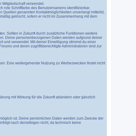
 Mitgliedschaft verwendet.
h rote Schriftfarbe des Benutzernamens identifizierbar.
n Quellen genannten Kontaktmöglichkeiten unverlangt mitteilst,
elmäßig gelöscht, sofern er nicht im Zusammenhang mit dem
en. Sollten in Zukunft durch zusätzliche Funktionen weitere
mmen. Deine personenbezogenen Daten werden aufgrund deiner
hert und verwendet. Mit deiner Einwilligung stimmst du einer
rums und deren zugriffsberechtigte Administratoren sind zur
ken. Eine weitergehende Nutzung zu Werbezwecken findet nicht
rung mit Wirkung für die Zukunft abändern oder gänzlich
hr möglich ist. Deine persönlichen Daten werden zum Zwecke der
folgt nach derselbigen nicht, da technisch keine