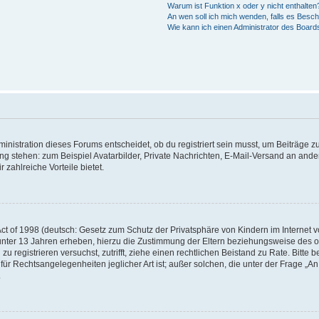
Warum ist Funktion x oder y nicht enthalten
An wen soll ich mich wenden, falls es Besc
Wie kann ich einen Administrator des Board
istration dieses Forums entscheidet, ob du registriert sein musst, um Beiträge zu s
ung stehen: zum Beispiel Avatarbilder, Private Nachrichten, E-Mail-Versand an ander
 zahlreiche Vorteile bietet.
t of 1998 (deutsch: Gesetz zum Schutz der Privatsphäre von Kindern im Internet vo
unter 13 Jahren erheben, hierzu die Zustimmung der Eltern beziehungsweise des o
h zu registrieren versuchst, zutrifft, ziehe einen rechtlichen Beistand zu Rate. Bit
für Rechtsangelegenheiten jeglicher Art ist; außer solchen, die unter der Frage „
.