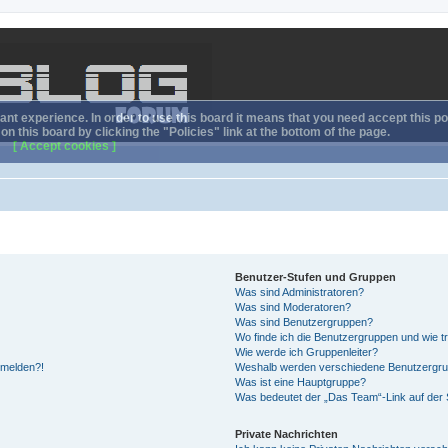
nt experience. In order to use this board it means that you need accept this pol
n this board by clicking the "Policies" link at the bottom of the page.
[ Accept cookies ]
Benutzer-Stufen und Gruppen
Was sind Administratoren?
Was sind Moderatoren?
Was sind Benutzergruppen?
Wo finde ich die Benutzergruppen und wie tr
Wie werde ich Gruppenleiter?
anmelden?!
Weshalb werden verschiedene Benutzergrupp
Was ist eine Hauptgruppe?
Was bedeutet der „Das Team“-Link auf der S
Private Nachrichten