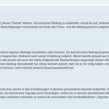
„Neues Thema“ klicken. Um auf einen Beitrag zu antworten, musst du auf „Antworte
e Berechtigungen sind jeweils am Ende der Foren- und der Beitragsansicht aufgeliste
r deine eigenen Beiträge bearbeiten oder löschen. Du kannst einen Beitrag bearbe
inen begrenzten Zeitraum nach seiner Erstellung möglich. Wenn bereits jemand auf de
 die Anzahl als auch der letzte Zeitpunkt der Bearbeitungen angezeigt. Dieser Hi
en Beitrag überarbeitet hat. Diese können jedoch, falls sie es für nötig halten, ei
hen können, wenn bereits jemand darauf geantwortet hat.
st eine solche in den Einstellungen in deinem persönlichen Bereich entwerfen. Na
eren. Du kannst eine Signatur auch hinzufügen, indem du in deinem persönlichen 
atur verfassen möchtest, so kannst du dort einfach das Kontrollkästchen „Signatu