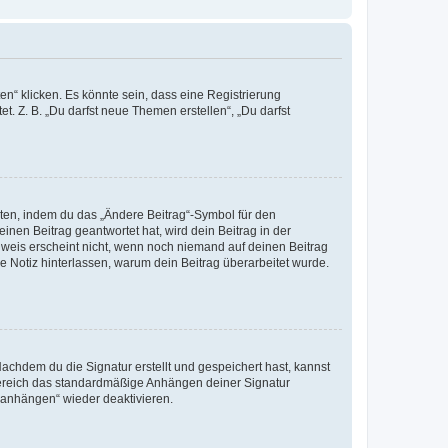
n“ klicken. Es könnte sein, dass eine Registrierung
t. Z. B. „Du darfst neue Themen erstellen“, „Du darfst
iten, indem du das „Ändere Beitrag“-Symbol für den
inen Beitrag geantwortet hat, wird dein Beitrag in der
nweis erscheint nicht, wenn noch niemand auf deinen Beitrag
ne Notiz hinterlassen, warum dein Beitrag überarbeitet wurde.
chdem du die Signatur erstellt und gespeichert hast, kannst
Bereich das standardmäßige Anhängen deiner Signatur
r anhängen“ wieder deaktivieren.