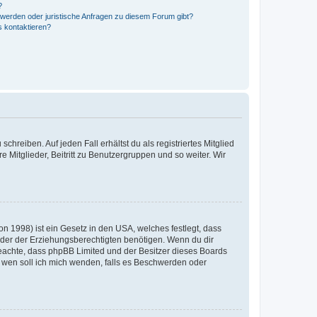
?
hwerden oder juristische Anfragen zu diesem Forum gibt?
s kontaktieren?
chreiben. Auf jeden Fall erhältst du als registriertes Mitglied
e Mitglieder, Beitritt zu Benutzergruppen und so weiter. Wir
n 1998) ist ein Gesetz in den USA, welches festlegt, dass
der der Erziehungsberechtigten benötigen. Wenn du dir
te beachte, dass phpBB Limited und der Besitzer dieses Boards
An wen soll ich mich wenden, falls es Beschwerden oder