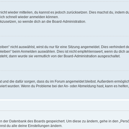
 nicht wieder mitteilen, du kannst es jedoch zurücksetzen. Dies machst du, indem 
 dich schnell wieder anmelden können.
ückzusetzen, so wende dich an die Board-Administration.
en“ nicht auswählst, wirst du nur für eine Sitzung angemeldet. Dies verhindert 
leiben“ beim Anmelden auswählen. Dies ist nicht empfehlenswert, wenn du dich an
 steht, dann wurde sie vermutlich von der Board-Administration ausgeschaltet.
 hat und die dafür sorgen, dass du im Forum angemeldet bleibst. Außerdem ermögli
tiviert wurden. Wenn du Probleme bei der An- oder Abmeldung hast, kann es helfen
n in der Datenbank des Boards gespeichert. Um diese zu ändern, gehe in den „Persö
nst du alle deine Einstellungen ändern.