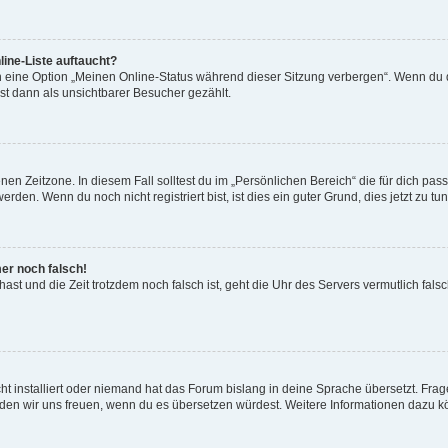
ine-Liste auftaucht?
n eine Option „Meinen Online-Status während dieser Sitzung verbergen“. Wenn du d
st dann als unsichtbarer Besucher gezählt.
en Zeitzone. In diesem Fall solltest du im „Persönlichen Bereich“ die für dich passe
den. Wenn du noch nicht registriert bist, ist dies ein guter Grund, dies jetzt zu tun
mer noch falsch!
t hast und die Zeit trotzdem noch falsch ist, geht die Uhr des Servers vermutlich fal
t installiert oder niemand hat das Forum bislang in deine Sprache übersetzt. Frag
, würden wir uns freuen, wenn du es übersetzen würdest. Weitere Informationen dazu