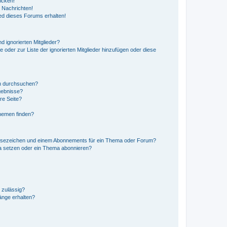
icken!
 Nachrichten!
ed dieses Forums erhalten!
d ignorierten Mitglieder?
e oder zur Liste der ignorierten Mitglieder hinzufügen oder diese
en durchsuchen?
gebnisse?
re Seite?
hemen finden?
esezeichen und einem Abonnements für ein Thema oder Forum?
a setzen oder ein Thema abonnieren?
 zulässig?
hänge erhalten?