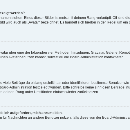
gezeigt werden?
amen stehen. Eines dieser Bilder ist meist mit deinem Rang verknüpft: Oft sind di
ld wird auch als „Avatar“ bezeichnet. Es handelt sich hierbei in der Regel um ein
 Avatar über eine der folgenden vier Methoden hinzufügen: Gravatar, Galerie, Rem
en Avatar benutzen kannst, solltest du die Board-Administration kontaktieren.
viele Beiträge du bislang erstellt hast oder identifizieren bestimmte Benutzer w
 Board-Administration festgelegt wurden. Bitte schreibe keine sinnlosen Beiträge
wird deinen Rang unter Umständen einfach wieder zurücksetzen.
rde ich aufgefordert, mich anzumelden.
ion für Nachrichten an andere Benutzer nutzen, falls diese von der Board-Administ