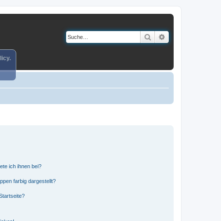
Suche
Erweiterte Suche
icy.
ete ich ihnen bei?
en farbig dargestellt?
tartseite?