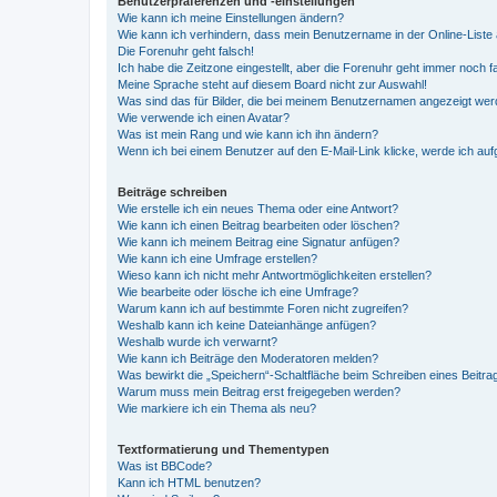
Benutzerpräferenzen und -einstellungen
Wie kann ich meine Einstellungen ändern?
Wie kann ich verhindern, dass mein Benutzername in der Online-Liste 
Die Forenuhr geht falsch!
Ich habe die Zeitzone eingestellt, aber die Forenuhr geht immer noch f
Meine Sprache steht auf diesem Board nicht zur Auswahl!
Was sind das für Bilder, die bei meinem Benutzernamen angezeigt we
Wie verwende ich einen Avatar?
Was ist mein Rang und wie kann ich ihn ändern?
Wenn ich bei einem Benutzer auf den E-Mail-Link klicke, werde ich au
Beiträge schreiben
Wie erstelle ich ein neues Thema oder eine Antwort?
Wie kann ich einen Beitrag bearbeiten oder löschen?
Wie kann ich meinem Beitrag eine Signatur anfügen?
Wie kann ich eine Umfrage erstellen?
Wieso kann ich nicht mehr Antwortmöglichkeiten erstellen?
Wie bearbeite oder lösche ich eine Umfrage?
Warum kann ich auf bestimmte Foren nicht zugreifen?
Weshalb kann ich keine Dateianhänge anfügen?
Weshalb wurde ich verwarnt?
Wie kann ich Beiträge den Moderatoren melden?
Was bewirkt die „Speichern“-Schaltfläche beim Schreiben eines Beitra
Warum muss mein Beitrag erst freigegeben werden?
Wie markiere ich ein Thema als neu?
Textformatierung und Thementypen
Was ist BBCode?
Kann ich HTML benutzen?