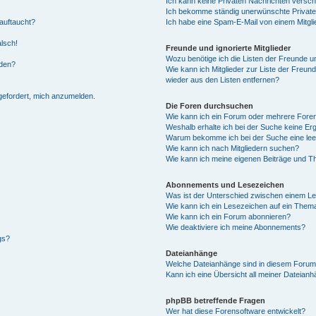
Ich kann keine Privaten Nachrichten versch
Ich bekomme ständig unerwünschte Private
auftaucht?
Ich habe eine Spam-E-Mail von einem Mitgli
alsch!
Freunde und ignorierte Mitglieder
Wozu benötige ich die Listen der Freunde un
rden?
Wie kann ich Mitglieder zur Liste der Freund
wieder aus den Listen entfernen?
fgefordert, mich anzumelden.
Die Foren durchsuchen
Wie kann ich ein Forum oder mehrere For
Weshalb erhalte ich bei der Suche keine Er
Warum bekomme ich bei der Suche eine lee
Wie kann ich nach Mitgliedern suchen?
Wie kann ich meine eigenen Beiträge und T
Abonnements und Lesezeichen
Was ist der Unterschied zwischen einem L
Wie kann ich ein Lesezeichen auf ein Them
Wie kann ich ein Forum abonnieren?
Wie deaktiviere ich meine Abonnements?
gs?
Dateianhänge
Welche Dateianhänge sind in diesem Forum
Kann ich eine Übersicht all meiner Dateian
phpBB betreffende Fragen
Wer hat diese Forensoftware entwickelt?