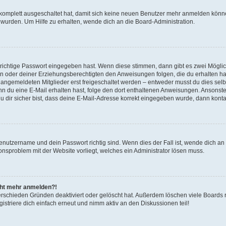
g komplett ausgeschaltet hat, damit sich keine neuen Benutzer mehr anmelden könn
 wurden. Um Hilfe zu erhalten, wende dich an die Board-Administration.
 richtige Passwort eingegeben hast. Wenn diese stimmen, dann gibt es zwei Mögl
tern oder deiner Erziehungsberechtigten den Anweisungen folgen, die du erhalten ha
u angemeldeten Mitglieder erst freigeschaltet werden – entweder musst du dies selbs
. Wenn du eine E-Mail erhalten hast, folge den dort enthaltenen Anweisungen. Ansons
 dir sicher bist, dass deine E-Mail-Adresse korrekt eingegeben wurde, dann kontak
Benutzername und dein Passwort richtig sind. Wenn dies der Fall ist, wende dich a
ionsproblem mit der Website vorliegt, welches ein Administrator lösen muss.
icht mehr anmelden?!
erschieden Gründen deaktiviert oder gelöscht hat. Außerdem löschen viele Boards r
triere dich einfach erneut und nimm aktiv an den Diskussionen teil!