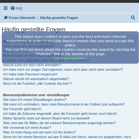
FAQ
S
Foren-Übersicht
Häufig gestellte Fragen
u
Häufig gestellte Fragen
c
This board uses cookies to give you the best and most relevant
h
experience. In order to use this board it means that you need accept this
Registrierung und Anmeldung
policy.
Wozu muss ich mich registrieren?
e
You can find out more about the cookies used on this board by clicking the
Was ist COPPA?
"Policies" link at the bottom of the page.
Warum kann ich mich nicht registrieren?
[ Accept cookies ]
Ich habe mich registriert, kann mich aber nicht anmelden!
Warum kann ich mich nicht anmelden?
Ich habe mich vor einiger Zeit registriert, kann mich aber nicht mehr anmelden?!
Ich habe mein Passwort vergessen!
Warum werde ich automatisch abgemeldet?
Wozu ist die Funktion „Alle Cookies löschen“?
Benutzerpräferenzen und -einstellungen
Wie kann ich meine Einstellungen ändern?
Wie kann ich verhindern, dass mein Benutzername in der Online-Liste auftaucht?
Die Forenuhr geht falsch!
Ich habe die Zeitzone eingestellt, aber die Forenuhr geht immer noch falsch!
Meine Sprache steht auf diesem Board nicht zur Auswahl!
Was sind das für Bilder, die bei meinem Benutzernamen angezeigt werden?
Wie verwende ich einen Avatar?
Was ist mein Rang und wie kann ich ihn ändern?
Wenn ich bei einem Benutzer auf den E-Mail-Link klicke, werde ich aufgefordert, mich