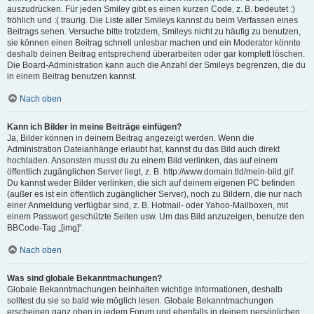
auszudrücken. Für jeden Smiley gibt es einen kurzen Code, z. B. bedeutet :)
fröhlich und :( traurig. Die Liste aller Smileys kannst du beim Verfassen eines
Beitrags sehen. Versuche bitte trotzdem, Smileys nicht zu häufig zu benutzen,
sie können einen Beitrag schnell unlesbar machen und ein Moderator könnte
deshalb deinen Beitrag entsprechend überarbeiten oder gar komplett löschen.
Die Board-Administration kann auch die Anzahl der Smileys begrenzen, die du
in einem Beitrag benutzen kannst.
Nach oben
Kann ich Bilder in meine Beiträge einfügen?
Ja, Bilder können in deinem Beitrag angezeigt werden. Wenn die
Administration Dateianhänge erlaubt hat, kannst du das Bild auch direkt
hochladen. Ansonsten musst du zu einem Bild verlinken, das auf einem
öffentlich zugänglichen Server liegt, z. B. http://www.domain.tld/mein-bild.gif.
Du kannst weder Bilder verlinken, die sich auf deinem eigenen PC befinden
(außer es ist ein öffentlich zugänglicher Server), noch zu Bildern, die nur nach
einer Anmeldung verfügbar sind, z. B. Hotmail- oder Yahoo-Mailboxen, mit
einem Passwort geschützte Seiten usw. Um das Bild anzuzeigen, benutze den
BBCode-Tag „[img]“.
Nach oben
Was sind globale Bekanntmachungen?
Globale Bekanntmachungen beinhalten wichtige Informationen, deshalb
solltest du sie so bald wie möglich lesen. Globale Bekanntmachungen
erscheinen ganz oben in jedem Forum und ebenfalls in deinem persönlichen