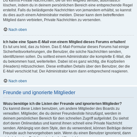
Du kannst Private Nachrichten, die dir ein Mitglied sendet, automatisch
löschen, indem du in deinem persönlichen Bereich eine entsprechende Regel
erstellst. Falls du belästigende Nachrichten von jemandem erhältst, so kannst
du dies auch einem Administrator melden. Dieser kann dem betreffenden
Mitglied dann verbieten, Private Nachrichten zu versenden.
Nach oben
Ich habe eine Spam-E-Mail von einem Mitglied dieses Forums erhalten!
Es tut uns leid, das zu hören. Das E-Mail-Formular dieses Forums hat einige
Sicherheitsvorkehrungen, die Benutzer, die solche Nachrichten senden,
identifizieren sollen. Du solltest einem Administrator die komplette E-Mail, die
du bekommen hast, weiterleiten. Dabei ist es ganz wichtig, die Kopfzeilen
(Headers) mitzuschicken. Diese enthalten Details über den Benutzer, der die
E-Mail verschickt hat. Der Administrator kann dann entsprechend reagieren.
Nach oben
Freunde und ignorierte Mitglieder
Wozu benötige ich die Listen der Freunde und ignorierten Mitglieder?
Du kannst diese Listen benutzen, um andere Mitglieder des Boards zu
verwalten. Mitglieder, die du deiner Freundesliste hinzufügst, werden in
deinem persönlichen Bereich für den schnellen Zugriff aufgelistet. Du siehst
dort deren Onlinestatus und kannst ihnen schnell eine Private Nachricht
senden. Abhängig von dem Style, den du verwendest, können Beiträge deiner
Freunde auch hervorgehoben sein. Wenn du einen Benutzer ignorierst, dann