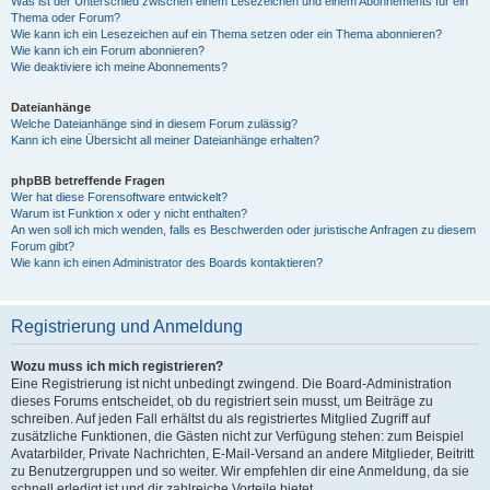
Was ist der Unterschied zwischen einem Lesezeichen und einem Abonnements für ein
Thema oder Forum?
Wie kann ich ein Lesezeichen auf ein Thema setzen oder ein Thema abonnieren?
Wie kann ich ein Forum abonnieren?
Wie deaktiviere ich meine Abonnements?
Dateianhänge
Welche Dateianhänge sind in diesem Forum zulässig?
Kann ich eine Übersicht all meiner Dateianhänge erhalten?
phpBB betreffende Fragen
Wer hat diese Forensoftware entwickelt?
Warum ist Funktion x oder y nicht enthalten?
An wen soll ich mich wenden, falls es Beschwerden oder juristische Anfragen zu diesem
Forum gibt?
Wie kann ich einen Administrator des Boards kontaktieren?
Registrierung und Anmeldung
Wozu muss ich mich registrieren?
Eine Registrierung ist nicht unbedingt zwingend. Die Board-Administration
dieses Forums entscheidet, ob du registriert sein musst, um Beiträge zu
schreiben. Auf jeden Fall erhältst du als registriertes Mitglied Zugriff auf
zusätzliche Funktionen, die Gästen nicht zur Verfügung stehen: zum Beispiel
Avatarbilder, Private Nachrichten, E-Mail-Versand an andere Mitglieder, Beitritt
zu Benutzergruppen und so weiter. Wir empfehlen dir eine Anmeldung, da sie
schnell erledigt ist und dir zahlreiche Vorteile bietet.