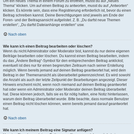
Um ein neues Thema in einem Forum zu eröffnen, musst du auf „Neues
Thema“ klicken. Um auf einen Beitrag zu antworten, musst du auf „Antworten“
klicken. Es könnte sein, dass eine Registrierung erforderlich ist, bevor du einen
Beitrag schreiben kannst. Deine Berechtigungen sind jeweils am Ende der
Foren- und der Beitragsansicht aufgelistet. Z. B. „Du darfst neue Themen
erstellen“, „Du darfst Dateianhänge erstellen“ usw.
Nach oben
Wie kann ich einen Beitrag bearbeiten oder löschen?
Wenn du nicht Administrator oder Moderator bist, kannst du nur deine eigenen
Beiträge bearbeiten oder löschen. Du kannst einen Beitrag bearbeiten, indem
du das „Ändere Beitrag“-Symbol für den entsprechenden Beitrag anklickst;
eventuell ist dies nur für einen begrenzten Zeitraum nach seiner Erstellung
möglich. Wenn bereits jemand auf deinen Beitrag geantwortet hat, wird dein
Beitrag in der Themenansicht als überarbeitet gekennzeichnet. Es wird sowohl
die Anzahl als auch der letzte Zeitpunkt der Bearbeitungen angezeigt. Dieser
Hinweis erscheint nicht, wenn noch niemand auf deinen Beitrag geantwortet
hat oder wenn ein Administrator oder Moderator deinen Beitrag überarbeitet
hat. Diese können jedoch, falls sie es für nötig halten, eine Notiz hinterlassen,
warum dein Beitrag überarbeitet wurde. Bitte beachte, dass normale Benutzer
einen Beitrag nicht löschen können, wenn bereits jemand darauf geantwortet
hat.
Nach oben
Wie kann ich meinem Beitrag eine Signatur anfügen?