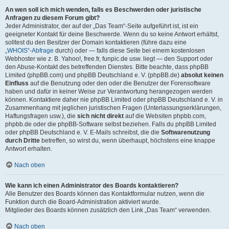
An wen soll ich mich wenden, falls es Beschwerden oder juristische
Anfragen zu diesem Forum gibt?
Jeder Administrator, der auf der „Das Team“-Seite aufgeführt ist, ist ein
geeigneter Kontakt für deine Beschwerde. Wenn du so keine Antwort erhältst,
solltest du den Besitzer der Domain kontaktieren (führe dazu eine
„WHOIS“-Abfrage
durch) oder — falls diese Seite bei einem kostenlosen
Webhoster wie z. B. Yahoo!, free.fr, funpic.de usw. liegt — den Support oder
den Abuse-Kontakt des betreffenden Dienstes. Bitte beachte, dass phpBB
Limited (phpBB.com) und phpBB Deutschland e. V. (phpBB.de)
absolut keinen
Einfluss
auf die Benutzung oder den oder die Benutzer der Forensoftware
haben und dafür in keiner Weise zur Verantwortung herangezogen werden
können. Kontaktiere daher nie phpBB Limited oder phpBB Deutschland e. V. in
Zusammenhang mit jeglichen juristischen Fragen (Unterlassungserklärungen,
Haftungsfragen usw.), die
sich nicht direkt
auf die Websiten phpbb.com,
phpbb.de oder die phpBB-Software selbst beziehen. Falls du phpBB Limited
oder phpBB Deutschland e. V. E-Mails schreibst, die die
Softwarenutzung
durch Dritte
betreffen, so wirst du, wenn überhaupt, höchstens eine knappe
Antwort erhalten.
Nach oben
Wie kann ich einen Administrator des Boards kontaktieren?
Alle Benutzer des Boards können das Kontaktformular nutzen, wenn die
Funktion durch die Board-Administration aktiviert wurde.
Mitglieder des Boards können zusätzlich den Link „Das Team“ verwenden.
Nach oben