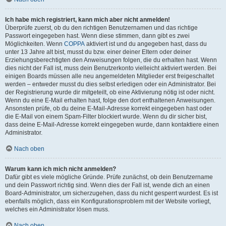
Ich habe mich registriert, kann mich aber nicht anmelden!
Überprüfe zuerst, ob du den richtigen Benutzernamen und das richtige
Passwort eingegeben hast. Wenn diese stimmen, dann gibt es zwei
Möglichkeiten. Wenn
COPPA
aktiviert ist und du angegeben hast, dass du
unter 13 Jahre alt bist, musst du bzw. einer deiner Eltern oder deiner
Erziehungsberechtigten den Anweisungen folgen, die du erhalten hast. Wenn
dies nicht der Fall ist, muss dein Benutzerkonto vielleicht aktiviert werden. Bei
einigen Boards müssen alle neu angemeldeten Mitglieder erst freigeschaltet
werden – entweder musst du dies selbst erledigen oder ein Administrator. Bei
der Registrierung wurde dir mitgeteilt, ob eine Aktivierung nötig ist oder nicht.
Wenn du eine E-Mail erhalten hast, folge den dort enthaltenen Anweisungen.
Ansonsten prüfe, ob du deine E-Mail-Adresse korrekt eingegeben hast oder
die E-Mail von einem Spam-Filter blockiert wurde. Wenn du dir sicher bist,
dass deine E-Mail-Adresse korrekt eingegeben wurde, dann kontaktiere einen
Administrator.
Nach oben
Warum kann ich mich nicht anmelden?
Dafür gibt es viele mögliche Gründe. Prüfe zunächst, ob dein Benutzername
und dein Passwort richtig sind. Wenn dies der Fall ist, wende dich an einen
Board-Administrator, um sicherzugehen, dass du nicht gesperrt wurdest. Es ist
ebenfalls möglich, dass ein Konfigurationsproblem mit der Website vorliegt,
welches ein Administrator lösen muss.
Nach oben