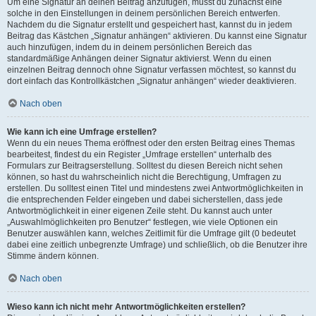
Um eine Signatur an deinen Beitrag anzufügen, musst du zunächst eine
solche in den Einstellungen in deinem persönlichen Bereich entwerfen.
Nachdem du die Signatur erstellt und gespeichert hast, kannst du in jedem
Beitrag das Kästchen „Signatur anhängen“ aktivieren. Du kannst eine Signatur
auch hinzufügen, indem du in deinem persönlichen Bereich das
standardmäßige Anhängen deiner Signatur aktivierst. Wenn du einen
einzelnen Beitrag dennoch ohne Signatur verfassen möchtest, so kannst du
dort einfach das Kontrollkästchen „Signatur anhängen“ wieder deaktivieren.
Nach oben
Wie kann ich eine Umfrage erstellen?
Wenn du ein neues Thema eröffnest oder den ersten Beitrag eines Themas
bearbeitest, findest du ein Register „Umfrage erstellen“ unterhalb des
Formulars zur Beitragserstellung. Solltest du diesen Bereich nicht sehen
können, so hast du wahrscheinlich nicht die Berechtigung, Umfragen zu
erstellen. Du solltest einen Titel und mindestens zwei Antwortmöglichkeiten in
die entsprechenden Felder eingeben und dabei sicherstellen, dass jede
Antwortmöglichkeit in einer eigenen Zeile steht. Du kannst auch unter
„Auswahlmöglichkeiten pro Benutzer“ festlegen, wie viele Optionen ein
Benutzer auswählen kann, welches Zeitlimit für die Umfrage gilt (0 bedeutet
dabei eine zeitlich unbegrenzte Umfrage) und schließlich, ob die Benutzer ihre
Stimme ändern können.
Nach oben
Wieso kann ich nicht mehr Antwortmöglichkeiten erstellen?