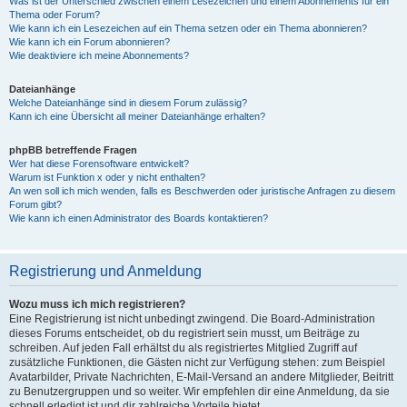
Was ist der Unterschied zwischen einem Lesezeichen und einem Abonnements für ein
Thema oder Forum?
Wie kann ich ein Lesezeichen auf ein Thema setzen oder ein Thema abonnieren?
Wie kann ich ein Forum abonnieren?
Wie deaktiviere ich meine Abonnements?
Dateianhänge
Welche Dateianhänge sind in diesem Forum zulässig?
Kann ich eine Übersicht all meiner Dateianhänge erhalten?
phpBB betreffende Fragen
Wer hat diese Forensoftware entwickelt?
Warum ist Funktion x oder y nicht enthalten?
An wen soll ich mich wenden, falls es Beschwerden oder juristische Anfragen zu diesem
Forum gibt?
Wie kann ich einen Administrator des Boards kontaktieren?
Registrierung und Anmeldung
Wozu muss ich mich registrieren?
Eine Registrierung ist nicht unbedingt zwingend. Die Board-Administration
dieses Forums entscheidet, ob du registriert sein musst, um Beiträge zu
schreiben. Auf jeden Fall erhältst du als registriertes Mitglied Zugriff auf
zusätzliche Funktionen, die Gästen nicht zur Verfügung stehen: zum Beispiel
Avatarbilder, Private Nachrichten, E-Mail-Versand an andere Mitglieder, Beitritt
zu Benutzergruppen und so weiter. Wir empfehlen dir eine Anmeldung, da sie
schnell erledigt ist und dir zahlreiche Vorteile bietet.