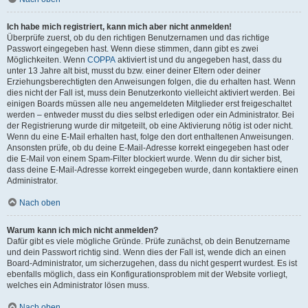
Ich habe mich registriert, kann mich aber nicht anmelden!
Überprüfe zuerst, ob du den richtigen Benutzernamen und das richtige
Passwort eingegeben hast. Wenn diese stimmen, dann gibt es zwei
Möglichkeiten. Wenn
COPPA
aktiviert ist und du angegeben hast, dass du
unter 13 Jahre alt bist, musst du bzw. einer deiner Eltern oder deiner
Erziehungsberechtigten den Anweisungen folgen, die du erhalten hast. Wenn
dies nicht der Fall ist, muss dein Benutzerkonto vielleicht aktiviert werden. Bei
einigen Boards müssen alle neu angemeldeten Mitglieder erst freigeschaltet
werden – entweder musst du dies selbst erledigen oder ein Administrator. Bei
der Registrierung wurde dir mitgeteilt, ob eine Aktivierung nötig ist oder nicht.
Wenn du eine E-Mail erhalten hast, folge den dort enthaltenen Anweisungen.
Ansonsten prüfe, ob du deine E-Mail-Adresse korrekt eingegeben hast oder
die E-Mail von einem Spam-Filter blockiert wurde. Wenn du dir sicher bist,
dass deine E-Mail-Adresse korrekt eingegeben wurde, dann kontaktiere einen
Administrator.
Nach oben
Warum kann ich mich nicht anmelden?
Dafür gibt es viele mögliche Gründe. Prüfe zunächst, ob dein Benutzername
und dein Passwort richtig sind. Wenn dies der Fall ist, wende dich an einen
Board-Administrator, um sicherzugehen, dass du nicht gesperrt wurdest. Es ist
ebenfalls möglich, dass ein Konfigurationsproblem mit der Website vorliegt,
welches ein Administrator lösen muss.
Nach oben