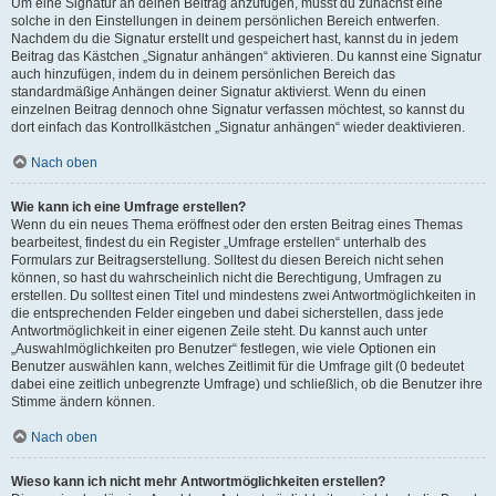
Um eine Signatur an deinen Beitrag anzufügen, musst du zunächst eine
solche in den Einstellungen in deinem persönlichen Bereich entwerfen.
Nachdem du die Signatur erstellt und gespeichert hast, kannst du in jedem
Beitrag das Kästchen „Signatur anhängen“ aktivieren. Du kannst eine Signatur
auch hinzufügen, indem du in deinem persönlichen Bereich das
standardmäßige Anhängen deiner Signatur aktivierst. Wenn du einen
einzelnen Beitrag dennoch ohne Signatur verfassen möchtest, so kannst du
dort einfach das Kontrollkästchen „Signatur anhängen“ wieder deaktivieren.
Nach oben
Wie kann ich eine Umfrage erstellen?
Wenn du ein neues Thema eröffnest oder den ersten Beitrag eines Themas
bearbeitest, findest du ein Register „Umfrage erstellen“ unterhalb des
Formulars zur Beitragserstellung. Solltest du diesen Bereich nicht sehen
können, so hast du wahrscheinlich nicht die Berechtigung, Umfragen zu
erstellen. Du solltest einen Titel und mindestens zwei Antwortmöglichkeiten in
die entsprechenden Felder eingeben und dabei sicherstellen, dass jede
Antwortmöglichkeit in einer eigenen Zeile steht. Du kannst auch unter
„Auswahlmöglichkeiten pro Benutzer“ festlegen, wie viele Optionen ein
Benutzer auswählen kann, welches Zeitlimit für die Umfrage gilt (0 bedeutet
dabei eine zeitlich unbegrenzte Umfrage) und schließlich, ob die Benutzer ihre
Stimme ändern können.
Nach oben
Wieso kann ich nicht mehr Antwortmöglichkeiten erstellen?