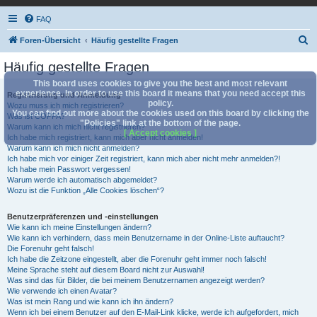
FAQ
S
Foren-Übersicht
Häufig gestellte Fragen
u
Häufig gestellte Fragen
c
This board uses cookies to give you the best and most relevant
h
experience. In order to use this board it means that you need accept this
Registrierung und Anmeldung
policy.
Wozu muss ich mich registrieren?
e
You can find out more about the cookies used on this board by clicking the
Was ist COPPA?
"Policies" link at the bottom of the page.
Warum kann ich mich nicht registrieren?
[ Accept cookies ]
Ich habe mich registriert, kann mich aber nicht anmelden!
Warum kann ich mich nicht anmelden?
Ich habe mich vor einiger Zeit registriert, kann mich aber nicht mehr anmelden?!
Ich habe mein Passwort vergessen!
Warum werde ich automatisch abgemeldet?
Wozu ist die Funktion „Alle Cookies löschen“?
Benutzerpräferenzen und -einstellungen
Wie kann ich meine Einstellungen ändern?
Wie kann ich verhindern, dass mein Benutzername in der Online-Liste auftaucht?
Die Forenuhr geht falsch!
Ich habe die Zeitzone eingestellt, aber die Forenuhr geht immer noch falsch!
Meine Sprache steht auf diesem Board nicht zur Auswahl!
Was sind das für Bilder, die bei meinem Benutzernamen angezeigt werden?
Wie verwende ich einen Avatar?
Was ist mein Rang und wie kann ich ihn ändern?
Wenn ich bei einem Benutzer auf den E-Mail-Link klicke, werde ich aufgefordert, mich