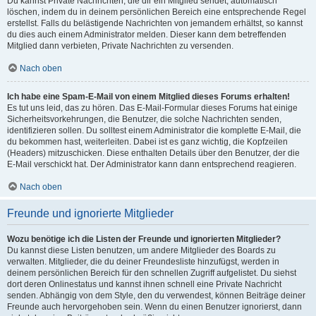
Du kannst Private Nachrichten, die dir ein Mitglied sendet, automatisch
löschen, indem du in deinem persönlichen Bereich eine entsprechende Regel
erstellst. Falls du belästigende Nachrichten von jemandem erhältst, so kannst
du dies auch einem Administrator melden. Dieser kann dem betreffenden
Mitglied dann verbieten, Private Nachrichten zu versenden.
Nach oben
Ich habe eine Spam-E-Mail von einem Mitglied dieses Forums erhalten!
Es tut uns leid, das zu hören. Das E-Mail-Formular dieses Forums hat einige
Sicherheitsvorkehrungen, die Benutzer, die solche Nachrichten senden,
identifizieren sollen. Du solltest einem Administrator die komplette E-Mail, die
du bekommen hast, weiterleiten. Dabei ist es ganz wichtig, die Kopfzeilen
(Headers) mitzuschicken. Diese enthalten Details über den Benutzer, der die
E-Mail verschickt hat. Der Administrator kann dann entsprechend reagieren.
Nach oben
Freunde und ignorierte Mitglieder
Wozu benötige ich die Listen der Freunde und ignorierten Mitglieder?
Du kannst diese Listen benutzen, um andere Mitglieder des Boards zu
verwalten. Mitglieder, die du deiner Freundesliste hinzufügst, werden in
deinem persönlichen Bereich für den schnellen Zugriff aufgelistet. Du siehst
dort deren Onlinestatus und kannst ihnen schnell eine Private Nachricht
senden. Abhängig von dem Style, den du verwendest, können Beiträge deiner
Freunde auch hervorgehoben sein. Wenn du einen Benutzer ignorierst, dann