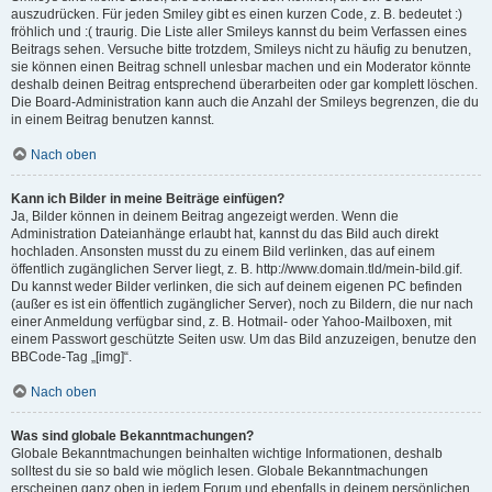
auszudrücken. Für jeden Smiley gibt es einen kurzen Code, z. B. bedeutet :)
fröhlich und :( traurig. Die Liste aller Smileys kannst du beim Verfassen eines
Beitrags sehen. Versuche bitte trotzdem, Smileys nicht zu häufig zu benutzen,
sie können einen Beitrag schnell unlesbar machen und ein Moderator könnte
deshalb deinen Beitrag entsprechend überarbeiten oder gar komplett löschen.
Die Board-Administration kann auch die Anzahl der Smileys begrenzen, die du
in einem Beitrag benutzen kannst.
Nach oben
Kann ich Bilder in meine Beiträge einfügen?
Ja, Bilder können in deinem Beitrag angezeigt werden. Wenn die
Administration Dateianhänge erlaubt hat, kannst du das Bild auch direkt
hochladen. Ansonsten musst du zu einem Bild verlinken, das auf einem
öffentlich zugänglichen Server liegt, z. B. http://www.domain.tld/mein-bild.gif.
Du kannst weder Bilder verlinken, die sich auf deinem eigenen PC befinden
(außer es ist ein öffentlich zugänglicher Server), noch zu Bildern, die nur nach
einer Anmeldung verfügbar sind, z. B. Hotmail- oder Yahoo-Mailboxen, mit
einem Passwort geschützte Seiten usw. Um das Bild anzuzeigen, benutze den
BBCode-Tag „[img]“.
Nach oben
Was sind globale Bekanntmachungen?
Globale Bekanntmachungen beinhalten wichtige Informationen, deshalb
solltest du sie so bald wie möglich lesen. Globale Bekanntmachungen
erscheinen ganz oben in jedem Forum und ebenfalls in deinem persönlichen