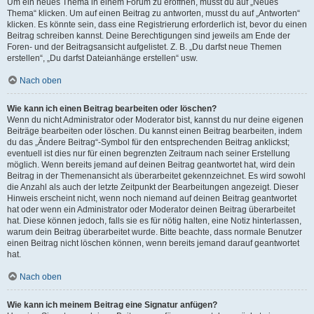
Um ein neues Thema in einem Forum zu eröffnen, musst du auf „Neues
Thema“ klicken. Um auf einen Beitrag zu antworten, musst du auf „Antworten“
klicken. Es könnte sein, dass eine Registrierung erforderlich ist, bevor du einen
Beitrag schreiben kannst. Deine Berechtigungen sind jeweils am Ende der
Foren- und der Beitragsansicht aufgelistet. Z. B. „Du darfst neue Themen
erstellen“, „Du darfst Dateianhänge erstellen“ usw.
Nach oben
Wie kann ich einen Beitrag bearbeiten oder löschen?
Wenn du nicht Administrator oder Moderator bist, kannst du nur deine eigenen
Beiträge bearbeiten oder löschen. Du kannst einen Beitrag bearbeiten, indem
du das „Ändere Beitrag“-Symbol für den entsprechenden Beitrag anklickst;
eventuell ist dies nur für einen begrenzten Zeitraum nach seiner Erstellung
möglich. Wenn bereits jemand auf deinen Beitrag geantwortet hat, wird dein
Beitrag in der Themenansicht als überarbeitet gekennzeichnet. Es wird sowohl
die Anzahl als auch der letzte Zeitpunkt der Bearbeitungen angezeigt. Dieser
Hinweis erscheint nicht, wenn noch niemand auf deinen Beitrag geantwortet
hat oder wenn ein Administrator oder Moderator deinen Beitrag überarbeitet
hat. Diese können jedoch, falls sie es für nötig halten, eine Notiz hinterlassen,
warum dein Beitrag überarbeitet wurde. Bitte beachte, dass normale Benutzer
einen Beitrag nicht löschen können, wenn bereits jemand darauf geantwortet
hat.
Nach oben
Wie kann ich meinem Beitrag eine Signatur anfügen?