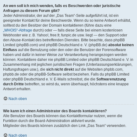
An wen soll ich mich wenden, falls es Beschwerden oder juristische
Anfragen zu diesem Forum gibt?
Jeder Administrator, der auf der „Das Team“-Seite aufgeführt ist, ist ein
geeigneter Kontakt für deine Beschwerde. Wenn du so keine Antwort erhältst,
solltest du den Besitzer der Domain kontaktieren (führe dazu eine
„WHOIS“-Abfrage
durch) oder — falls diese Seite bei einem kostenlosen
Webhoster wie z. B. Yahoo!, free.fr, funpic.de usw. liegt — den Support oder
den Abuse-Kontakt des betreffenden Dienstes. Bitte beachte, dass phpBB
Limited (phpBB.com) und phpBB Deutschland e. V. (phpBB.de)
absolut keinen
Einfluss
auf die Benutzung oder den oder die Benutzer der Forensoftware
haben und dafür in keiner Weise zur Verantwortung herangezogen werden
können. Kontaktiere daher nie phpBB Limited oder phpBB Deutschland e. V. in
Zusammenhang mit jeglichen juristischen Fragen (Unterlassungserklärungen,
Haftungsfragen usw.), die
sich nicht direkt
auf die Websiten phpbb.com,
phpbb.de oder die phpBB-Software selbst beziehen. Falls du phpBB Limited
oder phpBB Deutschland e. V. E-Mails schreibst, die die
Softwarenutzung
durch Dritte
betreffen, so wirst du, wenn überhaupt, höchstens eine knappe
Antwort erhalten.
Nach oben
Wie kann ich einen Administrator des Boards kontaktieren?
Alle Benutzer des Boards können das Kontaktformular nutzen, wenn die
Funktion durch die Board-Administration aktiviert wurde.
Mitglieder des Boards können zusätzlich den Link „Das Team“ verwenden.
Nach oben