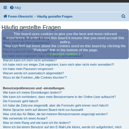
FAQ
S
Foren-Übersicht
Häufig gestellte Fragen
u
Häufig gestellte Fragen
c
This board uses cookies to give you the best and most relevant
h
experience. In order to use this board it means that you need accept this
Registrierung und Anmeldung
policy.
Wozu muss ich mich registrieren?
e
You can find out more about the cookies used on this board by clicking the
Was ist COPPA?
"Policies" link at the bottom of the page.
Warum kann ich mich nicht registrieren?
[ Accept cookies ]
Ich habe mich registriert, kann mich aber nicht anmelden!
Warum kann ich mich nicht anmelden?
Ich habe mich vor einiger Zeit registriert, kann mich aber nicht mehr anmelden?!
Ich habe mein Passwort vergessen!
Warum werde ich automatisch abgemeldet?
Wozu ist die Funktion „Alle Cookies löschen“?
Benutzerpräferenzen und -einstellungen
Wie kann ich meine Einstellungen ändern?
Wie kann ich verhindern, dass mein Benutzername in der Online-Liste auftaucht?
Die Forenuhr geht falsch!
Ich habe die Zeitzone eingestellt, aber die Forenuhr geht immer noch falsch!
Meine Sprache steht auf diesem Board nicht zur Auswahl!
Was sind das für Bilder, die bei meinem Benutzernamen angezeigt werden?
Wie verwende ich einen Avatar?
Was ist mein Rang und wie kann ich ihn ändern?
Wenn ich bei einem Benutzer auf den E-Mail-Link klicke, werde ich aufgefordert, mich