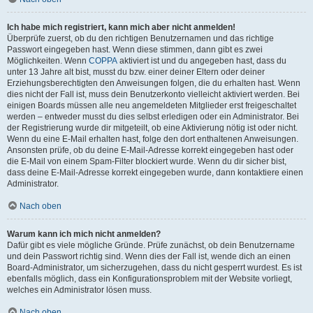
Ich habe mich registriert, kann mich aber nicht anmelden!
Überprüfe zuerst, ob du den richtigen Benutzernamen und das richtige
Passwort eingegeben hast. Wenn diese stimmen, dann gibt es zwei
Möglichkeiten. Wenn
COPPA
aktiviert ist und du angegeben hast, dass du
unter 13 Jahre alt bist, musst du bzw. einer deiner Eltern oder deiner
Erziehungsberechtigten den Anweisungen folgen, die du erhalten hast. Wenn
dies nicht der Fall ist, muss dein Benutzerkonto vielleicht aktiviert werden. Bei
einigen Boards müssen alle neu angemeldeten Mitglieder erst freigeschaltet
werden – entweder musst du dies selbst erledigen oder ein Administrator. Bei
der Registrierung wurde dir mitgeteilt, ob eine Aktivierung nötig ist oder nicht.
Wenn du eine E-Mail erhalten hast, folge den dort enthaltenen Anweisungen.
Ansonsten prüfe, ob du deine E-Mail-Adresse korrekt eingegeben hast oder
die E-Mail von einem Spam-Filter blockiert wurde. Wenn du dir sicher bist,
dass deine E-Mail-Adresse korrekt eingegeben wurde, dann kontaktiere einen
Administrator.
Nach oben
Warum kann ich mich nicht anmelden?
Dafür gibt es viele mögliche Gründe. Prüfe zunächst, ob dein Benutzername
und dein Passwort richtig sind. Wenn dies der Fall ist, wende dich an einen
Board-Administrator, um sicherzugehen, dass du nicht gesperrt wurdest. Es ist
ebenfalls möglich, dass ein Konfigurationsproblem mit der Website vorliegt,
welches ein Administrator lösen muss.
Nach oben