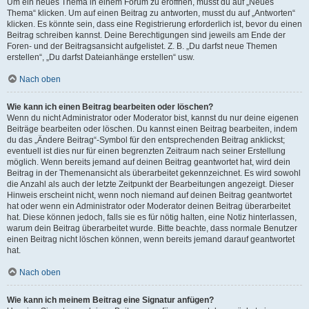
Um ein neues Thema in einem Forum zu eröffnen, musst du auf „Neues
Thema“ klicken. Um auf einen Beitrag zu antworten, musst du auf „Antworten“
klicken. Es könnte sein, dass eine Registrierung erforderlich ist, bevor du einen
Beitrag schreiben kannst. Deine Berechtigungen sind jeweils am Ende der
Foren- und der Beitragsansicht aufgelistet. Z. B. „Du darfst neue Themen
erstellen“, „Du darfst Dateianhänge erstellen“ usw.
Nach oben
Wie kann ich einen Beitrag bearbeiten oder löschen?
Wenn du nicht Administrator oder Moderator bist, kannst du nur deine eigenen
Beiträge bearbeiten oder löschen. Du kannst einen Beitrag bearbeiten, indem
du das „Ändere Beitrag“-Symbol für den entsprechenden Beitrag anklickst;
eventuell ist dies nur für einen begrenzten Zeitraum nach seiner Erstellung
möglich. Wenn bereits jemand auf deinen Beitrag geantwortet hat, wird dein
Beitrag in der Themenansicht als überarbeitet gekennzeichnet. Es wird sowohl
die Anzahl als auch der letzte Zeitpunkt der Bearbeitungen angezeigt. Dieser
Hinweis erscheint nicht, wenn noch niemand auf deinen Beitrag geantwortet
hat oder wenn ein Administrator oder Moderator deinen Beitrag überarbeitet
hat. Diese können jedoch, falls sie es für nötig halten, eine Notiz hinterlassen,
warum dein Beitrag überarbeitet wurde. Bitte beachte, dass normale Benutzer
einen Beitrag nicht löschen können, wenn bereits jemand darauf geantwortet
hat.
Nach oben
Wie kann ich meinem Beitrag eine Signatur anfügen?