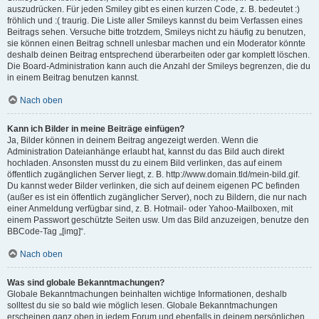
auszudrücken. Für jeden Smiley gibt es einen kurzen Code, z. B. bedeutet :)
fröhlich und :( traurig. Die Liste aller Smileys kannst du beim Verfassen eines
Beitrags sehen. Versuche bitte trotzdem, Smileys nicht zu häufig zu benutzen,
sie können einen Beitrag schnell unlesbar machen und ein Moderator könnte
deshalb deinen Beitrag entsprechend überarbeiten oder gar komplett löschen.
Die Board-Administration kann auch die Anzahl der Smileys begrenzen, die du
in einem Beitrag benutzen kannst.
Nach oben
Kann ich Bilder in meine Beiträge einfügen?
Ja, Bilder können in deinem Beitrag angezeigt werden. Wenn die
Administration Dateianhänge erlaubt hat, kannst du das Bild auch direkt
hochladen. Ansonsten musst du zu einem Bild verlinken, das auf einem
öffentlich zugänglichen Server liegt, z. B. http://www.domain.tld/mein-bild.gif.
Du kannst weder Bilder verlinken, die sich auf deinem eigenen PC befinden
(außer es ist ein öffentlich zugänglicher Server), noch zu Bildern, die nur nach
einer Anmeldung verfügbar sind, z. B. Hotmail- oder Yahoo-Mailboxen, mit
einem Passwort geschützte Seiten usw. Um das Bild anzuzeigen, benutze den
BBCode-Tag „[img]“.
Nach oben
Was sind globale Bekanntmachungen?
Globale Bekanntmachungen beinhalten wichtige Informationen, deshalb
solltest du sie so bald wie möglich lesen. Globale Bekanntmachungen
erscheinen ganz oben in jedem Forum und ebenfalls in deinem persönlichen