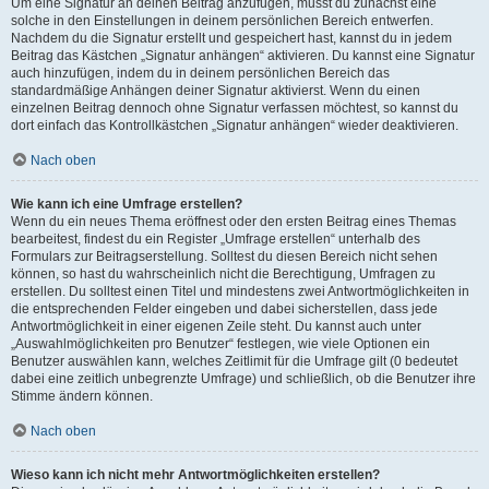
Um eine Signatur an deinen Beitrag anzufügen, musst du zunächst eine
solche in den Einstellungen in deinem persönlichen Bereich entwerfen.
Nachdem du die Signatur erstellt und gespeichert hast, kannst du in jedem
Beitrag das Kästchen „Signatur anhängen“ aktivieren. Du kannst eine Signatur
auch hinzufügen, indem du in deinem persönlichen Bereich das
standardmäßige Anhängen deiner Signatur aktivierst. Wenn du einen
einzelnen Beitrag dennoch ohne Signatur verfassen möchtest, so kannst du
dort einfach das Kontrollkästchen „Signatur anhängen“ wieder deaktivieren.
Nach oben
Wie kann ich eine Umfrage erstellen?
Wenn du ein neues Thema eröffnest oder den ersten Beitrag eines Themas
bearbeitest, findest du ein Register „Umfrage erstellen“ unterhalb des
Formulars zur Beitragserstellung. Solltest du diesen Bereich nicht sehen
können, so hast du wahrscheinlich nicht die Berechtigung, Umfragen zu
erstellen. Du solltest einen Titel und mindestens zwei Antwortmöglichkeiten in
die entsprechenden Felder eingeben und dabei sicherstellen, dass jede
Antwortmöglichkeit in einer eigenen Zeile steht. Du kannst auch unter
„Auswahlmöglichkeiten pro Benutzer“ festlegen, wie viele Optionen ein
Benutzer auswählen kann, welches Zeitlimit für die Umfrage gilt (0 bedeutet
dabei eine zeitlich unbegrenzte Umfrage) und schließlich, ob die Benutzer ihre
Stimme ändern können.
Nach oben
Wieso kann ich nicht mehr Antwortmöglichkeiten erstellen?