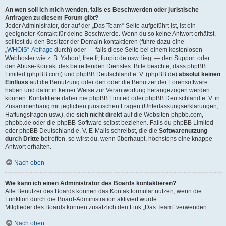
An wen soll ich mich wenden, falls es Beschwerden oder juristische
Anfragen zu diesem Forum gibt?
Jeder Administrator, der auf der „Das Team“-Seite aufgeführt ist, ist ein
geeigneter Kontakt für deine Beschwerde. Wenn du so keine Antwort erhältst,
solltest du den Besitzer der Domain kontaktieren (führe dazu eine
„WHOIS“-Abfrage
durch) oder — falls diese Seite bei einem kostenlosen
Webhoster wie z. B. Yahoo!, free.fr, funpic.de usw. liegt — den Support oder
den Abuse-Kontakt des betreffenden Dienstes. Bitte beachte, dass phpBB
Limited (phpBB.com) und phpBB Deutschland e. V. (phpBB.de)
absolut keinen
Einfluss
auf die Benutzung oder den oder die Benutzer der Forensoftware
haben und dafür in keiner Weise zur Verantwortung herangezogen werden
können. Kontaktiere daher nie phpBB Limited oder phpBB Deutschland e. V. in
Zusammenhang mit jeglichen juristischen Fragen (Unterlassungserklärungen,
Haftungsfragen usw.), die
sich nicht direkt
auf die Websiten phpbb.com,
phpbb.de oder die phpBB-Software selbst beziehen. Falls du phpBB Limited
oder phpBB Deutschland e. V. E-Mails schreibst, die die
Softwarenutzung
durch Dritte
betreffen, so wirst du, wenn überhaupt, höchstens eine knappe
Antwort erhalten.
Nach oben
Wie kann ich einen Administrator des Boards kontaktieren?
Alle Benutzer des Boards können das Kontaktformular nutzen, wenn die
Funktion durch die Board-Administration aktiviert wurde.
Mitglieder des Boards können zusätzlich den Link „Das Team“ verwenden.
Nach oben