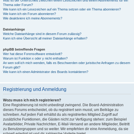
Was ist der Unterschied zwischen einem Lesezeichen und einem Abonnements für ein
Thema oder Forum?
Wie kann ich ein Lesezeichen auf ein Thema setzen oder ein Thema abonnieren?
Wie kann ich ein Forum abonnieren?
Wie deaktiviere ich meine Abonnements?
Dateianhänge
Welche Dateianhänge sind in diesem Forum zulässig?
Kann ich eine Übersicht all meiner Dateianhänge erhalten?
phpBB betreffende Fragen
Wer hat diese Forensoftware entwickelt?
Warum ist Funktion x oder y nicht enthalten?
An wen soll ich mich wenden, falls es Beschwerden oder juristische Anfragen zu diesem
Forum gibt?
Wie kann ich einen Administrator des Boards kontaktieren?
Registrierung und Anmeldung
Wozu muss ich mich registrieren?
Eine Registrierung ist nicht unbedingt zwingend. Die Board-Administration
dieses Forums entscheidet, ob du registriert sein musst, um Beiträge zu
schreiben. Auf jeden Fall erhältst du als registriertes Mitglied Zugriff auf
zusätzliche Funktionen, die Gästen nicht zur Verfügung stehen: zum Beispiel
Avatarbilder, Private Nachrichten, E-Mail-Versand an andere Mitglieder, Beitritt
zu Benutzergruppen und so weiter. Wir empfehlen dir eine Anmeldung, da sie
schnell erledigt ist und dir zahlreiche Vorteile bietet.