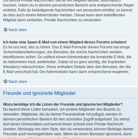
Du kannst Private Nachrichten, die dir ein Mitglied sendet, automatisch
löschen, indem du in deinem persönlichen Bereich eine entsprechende Regel
erstellst. Falls du belästigende Nachrichten von jemandem erhältst, so kannst
du dies auch einem Administrator melden. Dieser kann dem betreffenden
Mitglied dann verbieten, Private Nachrichten zu versenden.
Nach oben
Ich habe eine Spam-E-Mail von einem Mitglied dieses Forums erhalten!
Es tut uns leid, das zu hören. Das E-Mail-Formular dieses Forums hat einige
Sicherheitsvorkehrungen, die Benutzer, die solche Nachrichten senden,
identifizieren sollen. Du solltest einem Administrator die komplette E-Mail, die
du bekommen hast, weiterleiten. Dabei ist es ganz wichtig, die Kopfzeilen
(Headers) mitzuschicken. Diese enthalten Details über den Benutzer, der die
E-Mail verschickt hat. Der Administrator kann dann entsprechend reagieren.
Nach oben
Freunde und ignorierte Mitglieder
Wozu benötige ich die Listen der Freunde und ignorierten Mitglieder?
Du kannst diese Listen benutzen, um andere Mitglieder des Boards zu
verwalten. Mitglieder, die du deiner Freundesliste hinzufügst, werden in
deinem persönlichen Bereich für den schnellen Zugriff aufgelistet. Du siehst
dort deren Onlinestatus und kannst ihnen schnell eine Private Nachricht
senden. Abhängig von dem Style, den du verwendest, können Beiträge deiner
Freunde auch hervorgehoben sein. Wenn du einen Benutzer ignorierst, dann