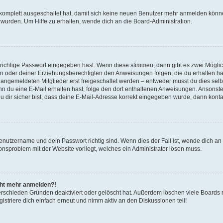
g komplett ausgeschaltet hat, damit sich keine neuen Benutzer mehr anmelden könn
 wurden. Um Hilfe zu erhalten, wende dich an die Board-Administration.
 richtige Passwort eingegeben hast. Wenn diese stimmen, dann gibt es zwei Mögl
tern oder deiner Erziehungsberechtigten den Anweisungen folgen, die du erhalten ha
u angemeldeten Mitglieder erst freigeschaltet werden – entweder musst du dies selbs
. Wenn du eine E-Mail erhalten hast, folge den dort enthaltenen Anweisungen. Ansons
 dir sicher bist, dass deine E-Mail-Adresse korrekt eingegeben wurde, dann kontak
Benutzername und dein Passwort richtig sind. Wenn dies der Fall ist, wende dich a
ionsproblem mit der Website vorliegt, welches ein Administrator lösen muss.
icht mehr anmelden?!
erschieden Gründen deaktiviert oder gelöscht hat. Außerdem löschen viele Boards r
triere dich einfach erneut und nimm aktiv an den Diskussionen teil!