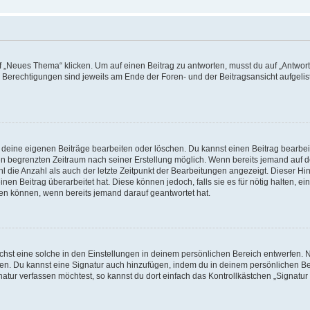
„Neues Thema“ klicken. Um auf einen Beitrag zu antworten, musst du auf „Antworte
e Berechtigungen sind jeweils am Ende der Foren- und der Beitragsansicht aufgeliste
r deine eigenen Beiträge bearbeiten oder löschen. Du kannst einen Beitrag bearbe
inen begrenzten Zeitraum nach seiner Erstellung möglich. Wenn bereits jemand auf de
 die Anzahl als auch der letzte Zeitpunkt der Bearbeitungen angezeigt. Dieser Hi
en Beitrag überarbeitet hat. Diese können jedoch, falls sie es für nötig halten, ei
hen können, wenn bereits jemand darauf geantwortet hat.
st eine solche in den Einstellungen in deinem persönlichen Bereich entwerfen. Na
eren. Du kannst eine Signatur auch hinzufügen, indem du in deinem persönlichen 
atur verfassen möchtest, so kannst du dort einfach das Kontrollkästchen „Signatu