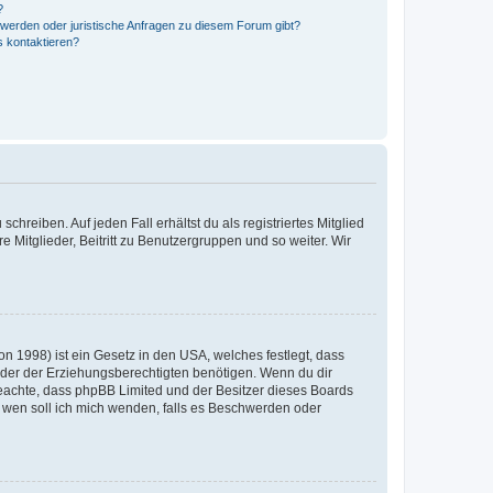
?
hwerden oder juristische Anfragen zu diesem Forum gibt?
s kontaktieren?
chreiben. Auf jeden Fall erhältst du als registriertes Mitglied
e Mitglieder, Beitritt zu Benutzergruppen und so weiter. Wir
n 1998) ist ein Gesetz in den USA, welches festlegt, dass
der der Erziehungsberechtigten benötigen. Wenn du dir
te beachte, dass phpBB Limited und der Besitzer dieses Boards
An wen soll ich mich wenden, falls es Beschwerden oder