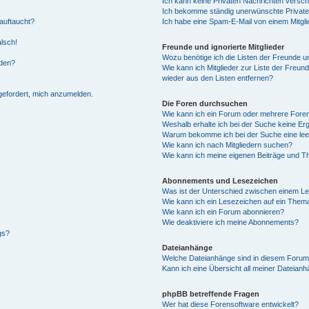
Ich kann keine Privaten Nachrichten versch
Ich bekomme ständig unerwünschte Private
auftaucht?
Ich habe eine Spam-E-Mail von einem Mitgli
alsch!
Freunde und ignorierte Mitglieder
Wozu benötige ich die Listen der Freunde un
rden?
Wie kann ich Mitglieder zur Liste der Freund
wieder aus den Listen entfernen?
fgefordert, mich anzumelden.
Die Foren durchsuchen
Wie kann ich ein Forum oder mehrere For
Weshalb erhalte ich bei der Suche keine Er
Warum bekomme ich bei der Suche eine lee
Wie kann ich nach Mitgliedern suchen?
Wie kann ich meine eigenen Beiträge und T
Abonnements und Lesezeichen
Was ist der Unterschied zwischen einem L
Wie kann ich ein Lesezeichen auf ein Them
Wie kann ich ein Forum abonnieren?
Wie deaktiviere ich meine Abonnements?
gs?
Dateianhänge
Welche Dateianhänge sind in diesem Forum
Kann ich eine Übersicht all meiner Dateian
phpBB betreffende Fragen
Wer hat diese Forensoftware entwickelt?