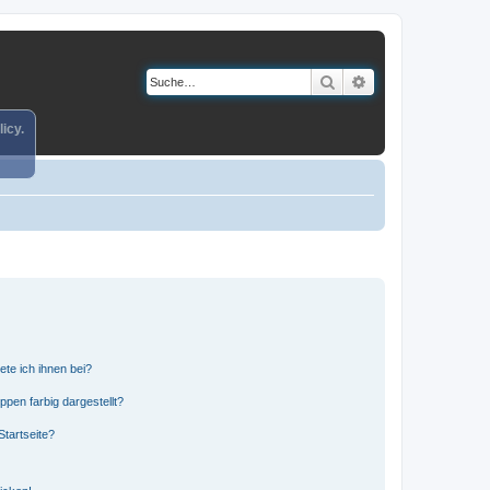
Suche
Erweiterte Suche
icy.
ete ich ihnen bei?
en farbig dargestellt?
tartseite?