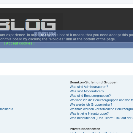
nt experience. In order to use this board it means that you need accept this pol
n this board by clicking the "Policies" link at the bottom of the page.
[ Accept cookies ]
Benutzer-Stufen und Gruppen
Was sind Administratoren?
Was sind Moderatoren?
Was sind Benutzergruppen?
Wo finde ich die Benutzergruppen und wie tr
Wie werde ich Gruppenleiter?
anmelden?!
Weshalb werden verschiedene Benutzergrupp
Was ist eine Hauptgruppe?
Was bedeutet der „Das Team“-Link auf der S
Private Nachrichten