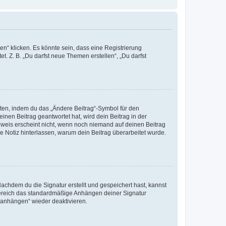
n“ klicken. Es könnte sein, dass eine Registrierung
t. Z. B. „Du darfst neue Themen erstellen“, „Du darfst
iten, indem du das „Ändere Beitrag“-Symbol für den
inen Beitrag geantwortet hat, wird dein Beitrag in der
nweis erscheint nicht, wenn noch niemand auf deinen Beitrag
ne Notiz hinterlassen, warum dein Beitrag überarbeitet wurde.
chdem du die Signatur erstellt und gespeichert hast, kannst
Bereich das standardmäßige Anhängen deiner Signatur
r anhängen“ wieder deaktivieren.