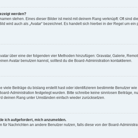
gezeigt werden?
amen stehen. Eines dieser Bilder ist meist mit deinem Rang verknüpft: Oft sind di
ld wird auch als „Avatar“ bezeichnet. Es handelt sich hierbei in der Regel um ein
 Avatar über eine der folgenden vier Methoden hinzufügen: Gravatar, Galerie, Rem
en Avatar benutzen kannst, solltest du die Board-Administration kontaktieren.
viele Beiträge du bislang erstellt hast oder identifizieren bestimmte Benutzer w
 Board-Administration festgelegt wurden. Bitte schreibe keine sinnlosen Beiträge
wird deinen Rang unter Umständen einfach wieder zurücksetzen.
rde ich aufgefordert, mich anzumelden.
ion für Nachrichten an andere Benutzer nutzen, falls diese von der Board-Administ