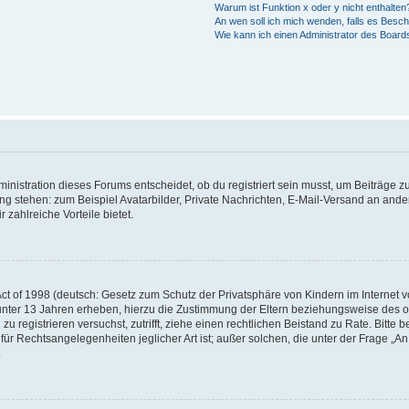
Warum ist Funktion x oder y nicht enthalten
An wen soll ich mich wenden, falls es Besc
Wie kann ich einen Administrator des Board
istration dieses Forums entscheidet, ob du registriert sein musst, um Beiträge zu s
ung stehen: zum Beispiel Avatarbilder, Private Nachrichten, E-Mail-Versand an ander
 zahlreiche Vorteile bietet.
t of 1998 (deutsch: Gesetz zum Schutz der Privatsphäre von Kindern im Internet vo
unter 13 Jahren erheben, hierzu die Zustimmung der Eltern beziehungsweise des o
h zu registrieren versuchst, zutrifft, ziehe einen rechtlichen Beistand zu Rate. Bit
für Rechtsangelegenheiten jeglicher Art ist; außer solchen, die unter der Frage „
.