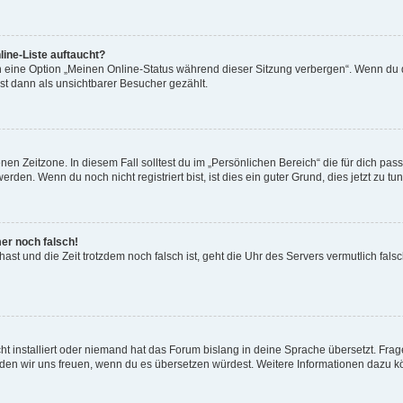
ine-Liste auftaucht?
n eine Option „Meinen Online-Status während dieser Sitzung verbergen“. Wenn du d
st dann als unsichtbarer Besucher gezählt.
en Zeitzone. In diesem Fall solltest du im „Persönlichen Bereich“ die für dich passe
den. Wenn du noch nicht registriert bist, ist dies ein guter Grund, dies jetzt zu tun
mer noch falsch!
t hast und die Zeit trotzdem noch falsch ist, geht die Uhr des Servers vermutlich fal
t installiert oder niemand hat das Forum bislang in deine Sprache übersetzt. Frag
, würden wir uns freuen, wenn du es übersetzen würdest. Weitere Informationen dazu