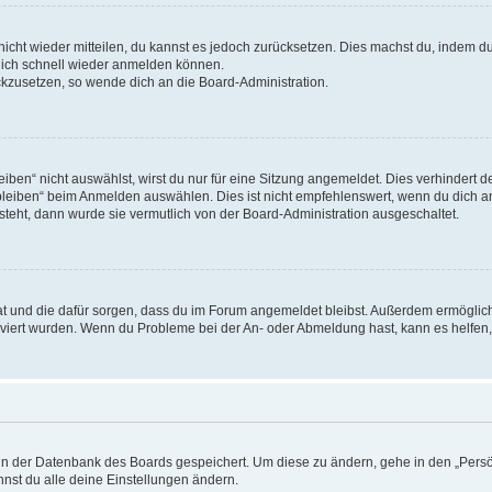
 nicht wieder mitteilen, du kannst es jedoch zurücksetzen. Dies machst du, indem 
 dich schnell wieder anmelden können.
ückzusetzen, so wende dich an die Board-Administration.
en“ nicht auswählst, wirst du nur für eine Sitzung angemeldet. Dies verhindert 
leiben“ beim Anmelden auswählen. Dies ist nicht empfehlenswert, wenn du dich an
 steht, dann wurde sie vermutlich von der Board-Administration ausgeschaltet.
 hat und die dafür sorgen, dass du im Forum angemeldet bleibst. Außerdem ermögli
tiviert wurden. Wenn du Probleme bei der An- oder Abmeldung hast, kann es helfen
n in der Datenbank des Boards gespeichert. Um diese zu ändern, gehe in den „Persö
nst du alle deine Einstellungen ändern.