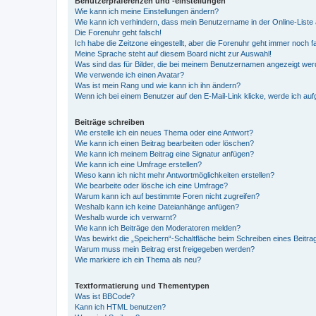
Benutzerpräferenzen und -einstellungen
Wie kann ich meine Einstellungen ändern?
Wie kann ich verhindern, dass mein Benutzername in der Online-Liste 
Die Forenuhr geht falsch!
Ich habe die Zeitzone eingestellt, aber die Forenuhr geht immer noch f
Meine Sprache steht auf diesem Board nicht zur Auswahl!
Was sind das für Bilder, die bei meinem Benutzernamen angezeigt we
Wie verwende ich einen Avatar?
Was ist mein Rang und wie kann ich ihn ändern?
Wenn ich bei einem Benutzer auf den E-Mail-Link klicke, werde ich au
Beiträge schreiben
Wie erstelle ich ein neues Thema oder eine Antwort?
Wie kann ich einen Beitrag bearbeiten oder löschen?
Wie kann ich meinem Beitrag eine Signatur anfügen?
Wie kann ich eine Umfrage erstellen?
Wieso kann ich nicht mehr Antwortmöglichkeiten erstellen?
Wie bearbeite oder lösche ich eine Umfrage?
Warum kann ich auf bestimmte Foren nicht zugreifen?
Weshalb kann ich keine Dateianhänge anfügen?
Weshalb wurde ich verwarnt?
Wie kann ich Beiträge den Moderatoren melden?
Was bewirkt die „Speichern“-Schaltfläche beim Schreiben eines Beitra
Warum muss mein Beitrag erst freigegeben werden?
Wie markiere ich ein Thema als neu?
Textformatierung und Thementypen
Was ist BBCode?
Kann ich HTML benutzen?