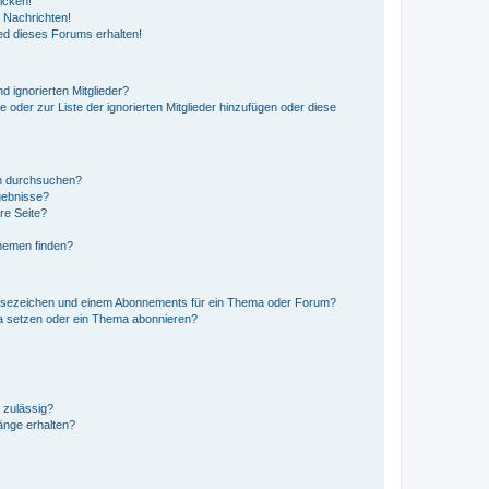
icken!
 Nachrichten!
ed dieses Forums erhalten!
d ignorierten Mitglieder?
e oder zur Liste der ignorierten Mitglieder hinzufügen oder diese
en durchsuchen?
gebnisse?
re Seite?
hemen finden?
esezeichen und einem Abonnements für ein Thema oder Forum?
a setzen oder ein Thema abonnieren?
 zulässig?
hänge erhalten?